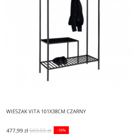
WIESZAK VITA 101X38CM CZARNY
477,99 zł
569,03 zł
-16%