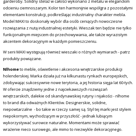
garderoby. Solidny stelaż w całości wykonano z metalu w eleganckim
odcieniu ciemnoszarym. Kolor ten harmonijnie współgra z pozostałymi
elementami konstrukcji, podkreślając industrialny charakter mebla.
Model MAXI to doskonały wybór dla osób ceniących nowoczesne
rozwiązania z nutą industrialnej estetyki. Wieszak ten będzie nie tylko
funkcjonalnym miejscem do przechowywania, ale także wyrazistym
akcentem dekoracyjnym w każdym pomieszczeniu.
W serii MAXI
występują również wieszaki o różnych wymiarach - patrz
produkty powiązane.
Nlhome
to meble, oświetlenie i akcesoria wnętrzarskie produkcji
holenderskiej. Marka działa już na kilkunastu rynkach europejskich,
zdobywając sukcesywnie nowe terytoria, a jej historia sięga lat 60-tych.
W ofercie znajdziemy jedne z najciekawszych rozwiązań
wnętrzarskich, dalekie od skandynawskiej rutyny i nijakości - nlhome
to brand dla odważnych Klientów. Designerskie, solidne,
niepowtarzalne - bo takie w rzeczy samej są. Styl tej marki jest stylem
niepokornym, wychodzącym w przyszłość - jednak lubiącym
wykorzystywać surowce naturalne. Momentami może sprawiać
wrażenie nieco surowego, ale mimo to niezwykle dekoracyjnego.