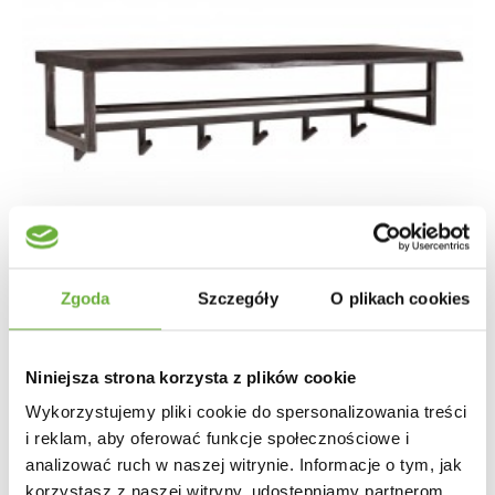
Zgoda
Szczegóły
O plikach cookies
Niniejsza strona korzysta z plików cookie
WIESZAK Z PÓŁKĄ NOIR CZARNY
Wykorzystujemy pliki cookie do spersonalizowania treści
i reklam, aby oferować funkcje społecznościowe i
analizować ruch w naszej witrynie. Informacje o tym, jak
744,44 zł
886,24 zł
-16%
korzystasz z naszej witryny, udostępniamy partnerom