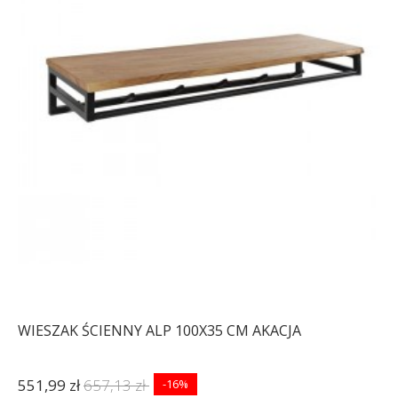
WIESZAK MAXI
METALOWY
CIEMNOSZARY
545,13 zł
648,96 zł
-16%
WIESZAK ŚCIENNY ALP 100X35 CM AKACJA
551,99 zł
657,13 zł
-16%