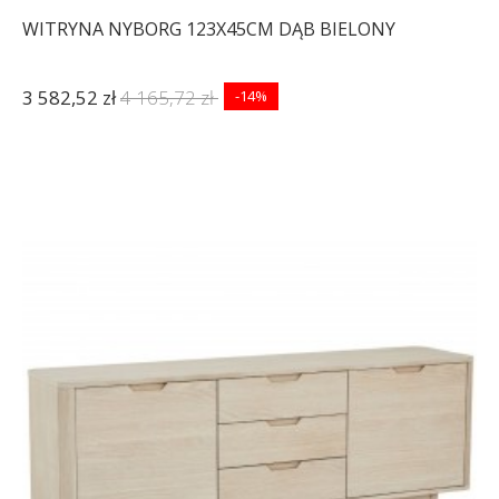
WITRYNA NYBORG 123X45CM DĄB BIELONY
3 582,52 zł
4 165,72 zł
-14%