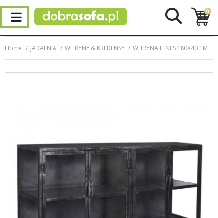
0
Home
JADALNIA
WITRYNY & KREDENSY
WITRYNA ELNES 180X40 CM