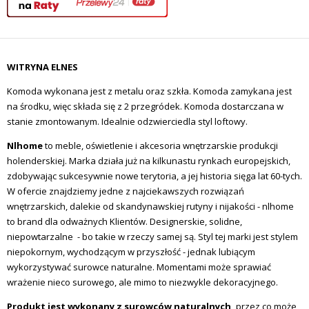
WITRYNA ELNES
Komoda wykonana jest z metalu oraz szkła. Komoda zamykana jest
na środku, więc składa się z 2 przegródek. Komoda dostarczana w
stanie zmontowanym. Idealnie odzwierciedla styl loftowy.
Nlhome
to meble, oświetlenie i akcesoria wnętrzarskie produkcji
holenderskiej. Marka działa już na kilkunastu rynkach europejskich,
zdobywając sukcesywnie nowe terytoria, a jej historia sięga lat 60-tych.
W ofercie znajdziemy jedne z najciekawszych rozwiązań
wnętrzarskich, dalekie od skandynawskiej rutyny i nijakości - nlhome
to brand dla odważnych Klientów. Designerskie, solidne,
niepowtarzalne - bo takie w rzeczy samej są. Styl tej marki jest stylem
niepokornym, wychodzącym w przyszłość - jednak lubiącym
wykorzystywać surowce naturalne. Momentami może sprawiać
wrażenie nieco surowego, ale mimo to niezwykle dekoracyjnego.
Produkt jest wykonany z surowców naturalnych,
przez co może