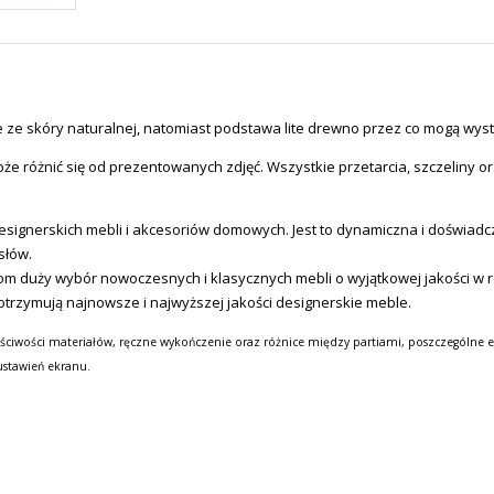
e ze skóry naturalnej, natomiast podstawa lite drewno przez co mogą wyst
e różnić się od prezentowanych zdjęć. Wszystkie przetarcia, szczeliny or
signerskich mebli i akcesoriów domowych.
Jest to dynamiczna i doświadc
słów.
tom duży wybór nowoczesnych i klasycznych mebli o wyjątkowej jakości w
otrzymują najnowsze i najwyższej jakości designerskie meble.
ściwości materiałów, ręczne wykończenie oraz różnice między partiami, poszczególne e
ustawień ekranu.