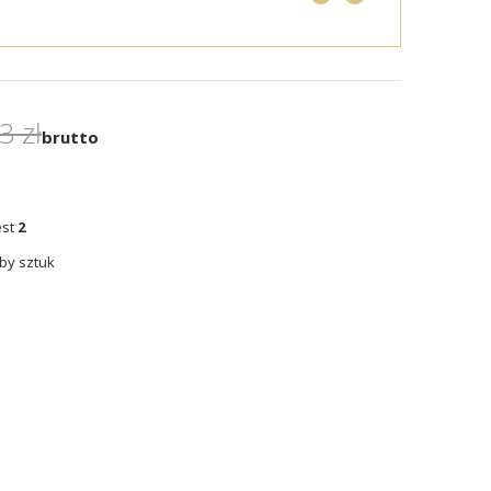
3 zł
brutto
est
2
by sztuk