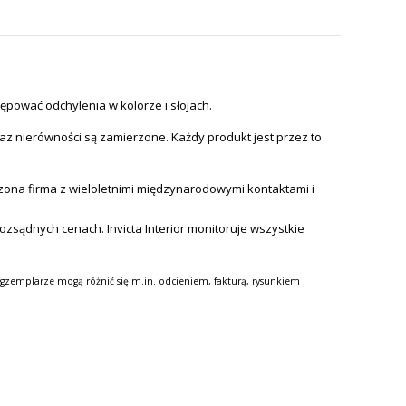
ępować odchylenia w kolorze i słojach.
az nierówności są zamierzone. Każdy produkt jest przez to
zona firma z wieloletnimi międzynarodowymi kontaktami i
 rozsądnych cenach.
Invicta Interior monitoruje wszystkie
gzemplarze mogą różnić się m.in. odcieniem, fakturą, rysunkiem