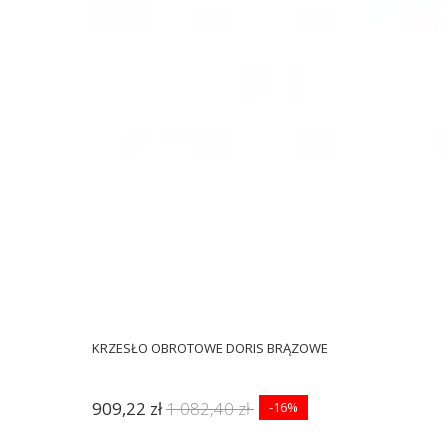
KRZESŁO OBROTOWE DORIS BRĄZOWE
909,22 zł
1 082,40 zł
-16%