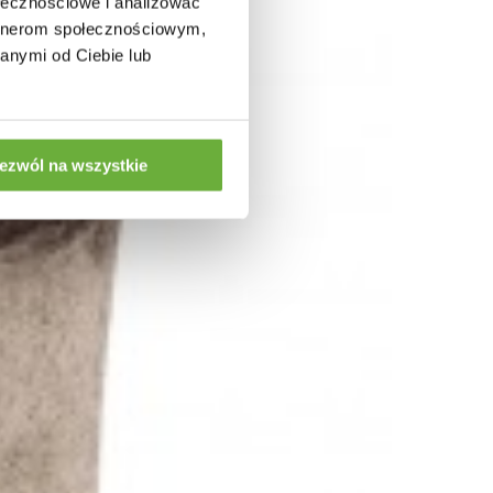
ołecznościowe i analizować
artnerom społecznościowym,
anymi od Ciebie lub
ezwól na wszystkie