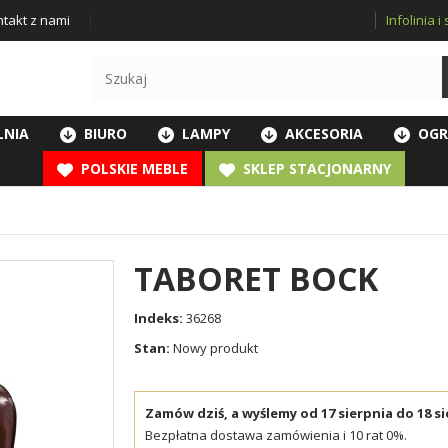
Infolinia 
takt z nami
LNIA
BIURO
LAMPY
AKCESORIA
OGR
POLSKIE MEBLE
SKLEP STACJONARNY
TABORET BOCK
Indeks:
36268
Stan:
Nowy produkt
Zamów dziś, a wyślemy od 17 sierpnia do 18 si
Bezpłatna dostawa zamówienia i 10 rat 0%.