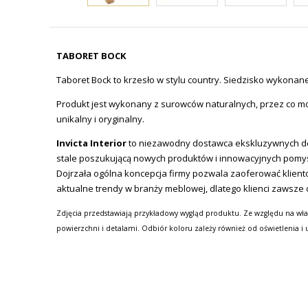
TABORET BOCK
Taboret Bock to krzesło w stylu country. Siedzisko wykonan
Produkt jest wykonany z surowców naturalnych, przez co moż
unikalny i oryginalny.
Invicta Interior
to niezawodny dostawca ekskluzywnych de
stale poszukującą nowych produktów i innowacyjnych pomy
Dojrzała ogólna koncepcja firmy pozwala zaoferować klien
aktualne trendy w branży meblowej, dlatego klienci zawsze 
Zdjęcia przedstawiają przykładowy wygląd produktu. Ze względu na wła
powierzchni i detalami. Odbiór koloru zależy również od oświetlenia i 