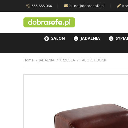
666-666-064
biuro@dobrasofa.pl
Kon
SALON
JADALNIA
SYPIA
Home
JADALNIA
KRZESŁA
TABORET BOCK