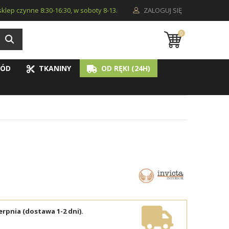
i sklep czynne 8:30-16:30, w soboty 8-13.
ZALOGUJ SIĘ
0
ÓD
TKANINY
OD RĘKI (24H)
erpnia (dostawa 1-2 dni).