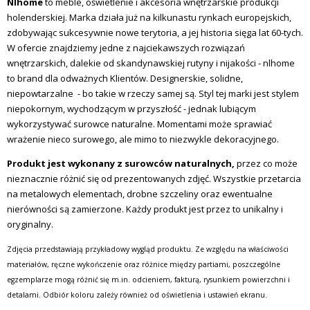
Nlhome
to meble, oświetlenie i akcesoria wnętrzarskie produkcji
holenderskiej. Marka działa już na kilkunastu rynkach europejskich,
zdobywając sukcesywnie nowe terytoria, a jej historia sięga lat 60-tych.
W ofercie znajdziemy jedne z najciekawszych rozwiązań
wnętrzarskich, dalekie od skandynawskiej rutyny i nijakości - nlhome
to brand dla odważnych Klientów. Designerskie, solidne,
niepowtarzalne - bo takie w rzeczy samej są. Styl tej marki jest stylem
niepokornym, wychodzącym w przyszłość - jednak lubiącym
wykorzystywać surowce naturalne. Momentami może sprawiać
wrażenie nieco surowego, ale mimo to niezwykle dekoracyjnego.
Produkt jest wykonany z surowców naturalnych,
przez co może
nieznacznie różnić się od prezentowanych zdjęć. Wszystkie przetarcia
na metalowych elementach, drobne szczeliny oraz ewentualne
nierówności są zamierzone. Każdy produkt jest przez to unikalny i
oryginalny.
Zdjęcia przedstawiają przykładowy wygląd produktu. Ze względu na właściwości
materiałów, ręczne wykończenie oraz różnice między partiami, poszczególne
egzemplarze mogą różnić się m.in. odcieniem, fakturą, rysunkiem powierzchni i
detalami. Odbiór koloru zależy również od oświetlenia i ustawień ekranu.