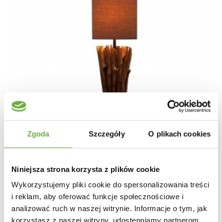
Zgoda
Szczegóły
O plikach cookies
Niniejsza strona korzysta z plików cookie
LAMPA STOŁOWA DRIFTWOOD BRĄZOWA
Wykorzystujemy pliki cookie do spersonalizowania treści
i reklam, aby oferować funkcje społecznościowe i
analizować ruch w naszej witrynie. Informacje o tym, jak
218,25 zł
245,22 zł
-11%
korzystasz z naszej witryny, udostępniamy partnerom