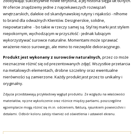
zdobywając sukcesywnie nowe terytoria, a jej historia sięga lat 60-tych.
W ofercie znajdziemy jedne z najciekawszych rozwiązań
wnętrzarskich, dalekie od skandynawskiej rutyny i nijakości - nlhome
to brand dla odważnych Klientów. Designerskie, solidne,
niepowtarzalne - bo takie w rzeczy samej są. Styl tej marki jest stylem
niepokornym, wychodzącym w przyszłość - jednak lubiącym
wykorzystywać surowce naturalne. Momentami może sprawiać
wrażenie nieco surowego, ale mimo to niezwykle dekoracyjnego.
Produkt jest wykonany z surowców naturalnych,
przez co może
nieznacznie różnić się od prezentowanych zdjęć. Wszystkie przetarcia
na metalowych elementach, drobne szczeliny oraz ewentualne
nierówności są zamierzone. Każdy produkt jest przez to unikalny i
oryginalny.
Zdjęcia przedstawiają przykładowy wygląd produktu. Ze względu na właściwości
materiałów, ręczne wykończenie oraz różnice między partiami, poszczególne
egzemplarze mogą różnić się m.in. odcieniem, fakturą, rysunkiem powierzchni i
detalami. Odbiór koloru zależy również od oświetlenia i ustawień ekranu.