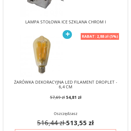
LAMPA STOŁOWA ICE SZKLANA CHROM I
RABAT:
2,88 zł (5%)
LAMPA WISZĄCA ICE
SZKLANA CHROM I
459,04 zł
546,47 zł
-16%
ŻARÓWKA DEKORACYJNA LED FILAMENT DROPLET -
6,4 CM
57,69 zł
54,81 zł
Oszczędzasz
516,44 zł
513,55 zł