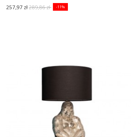
257,97 zł
289,86 zł
-11%