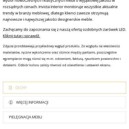
wybór nowoczesnych i klasycznych mebli o wyjątkowej jakości w
rozsądnych cenach.
Invicta Interior monitoruje wszystkie aktualne
trendy w branży meblowej, dlatego klienci zawsze otrzymują
najnowsze i najwyższej jakości designerskie meble.
Zachęcamy do zapoznania się z naszą ofertą ozdobnych żarówek LED.
Kliknij tutaj i sprawdź.
Zdjęcia przedstawiają przykładowy wygląd produktu. Ze względu na właściwości
materiałów, ręczne wykończenie oraz różnice między partiami, poszczególne
egzemplarze mogą różnić się m.in. odcieniem, fakturą, rysunkiem powierzchni i
detalami. Odbiór koloru zależy również od oświetlenia i ustawień ekranu.
CECHY
WIĘCEJ INFORMACJI
PIELĘGNACJA MEBLI