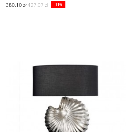
380,10 zł
427,07 zł
-11%