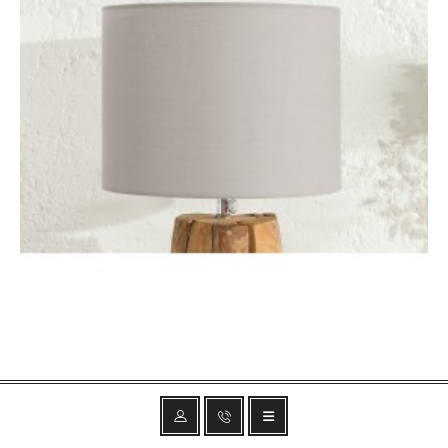
KLOSZ DO LAMPY STOŁOWEJ ROOTS 30 CM SZARY