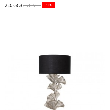
226,08 zł
254,02 zł
-11%