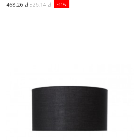
468,26 zł
526,14 zł
-11%