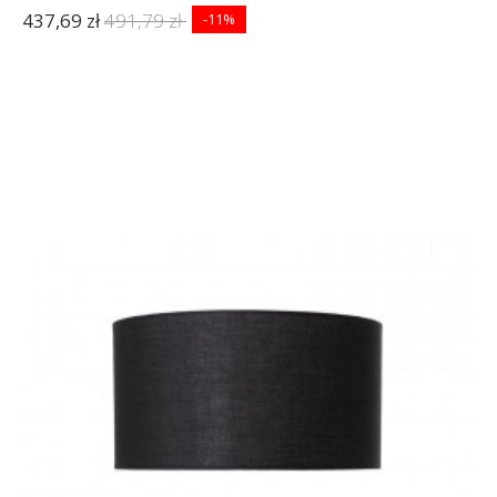
437,69 zł
491,79 zł
-11%