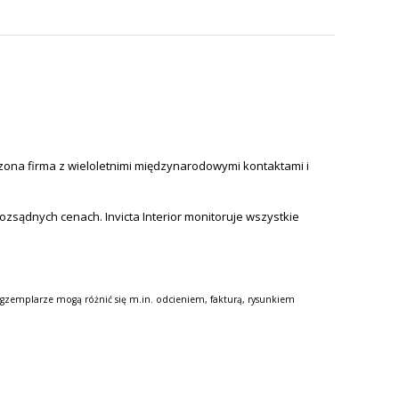
zona firma z wieloletnimi międzynarodowymi kontaktami i
 rozsądnych cenach.
Invicta Interior monitoruje wszystkie
gzemplarze mogą różnić się m.in. odcieniem, fakturą, rysunkiem