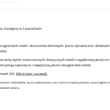
nia. Dostępny w 2 wariantach.
signerskich mebli i akcesoriów domowych.
Jest to dynamiczna i doświadc
słów.
tom duży wybór nowoczesnych i klasycznych mebli o wyjątkowej jakości w
otrzymują najnowsze i najwyższej jakości designerskie meble.
rówek LED.
Kliknij tutaj i sprawdź.
ściwości materiałów, ręczne wykończenie oraz różnice między partiami, poszczególne e
ustawień ekranu.