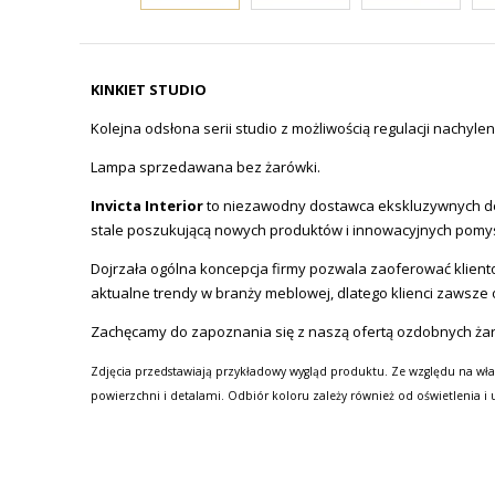
KINKIET STUDIO
Kolejna odsłona serii studio z możliwością regulacji nachyle
Lampa sprzedawana bez żarówki.
Invicta Interior
to niezawodny dostawca ekskluzywnych de
stale poszukującą nowych produktów i innowacyjnych pomy
Dojrzała ogólna koncepcja firmy pozwala zaoferować klien
aktualne trendy w branży meblowej, dlatego klienci zawsze 
Zachęcamy do zapoznania się z naszą ofertą ozdobnych ża
Zdjęcia przedstawiają przykładowy wygląd produktu. Ze względu na wła
powierzchni i detalami. Odbiór koloru zależy również od oświetlenia i 