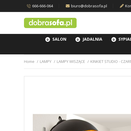
666-666-064
biuro@dobrasofa.pl
Kon
SALON
JADALNIA
SYPIA
Home
LAMPY
LAMPY WISZĄCE
KINKIET STUDIO - CZA