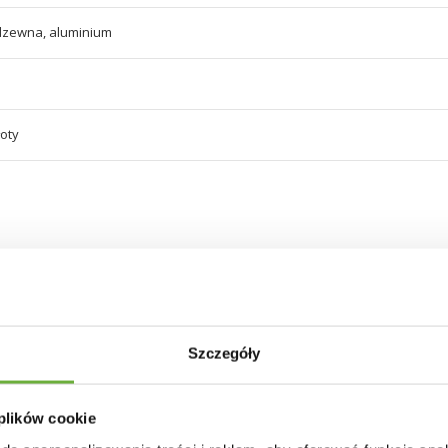
rdzewna, aluminium
łoty
30 INNYCH PRODUKTÓW W TEJ SAMEJ KATEGORII
Szczegóły
 plików cookie