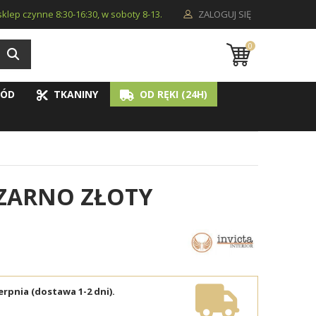
i sklep czynne 8:30-16:30, w soboty 8-13.
ZALOGUJ SIĘ
0
ÓD
TKANINY
OD RĘKI (24H)
CZARNO ZŁOTY
erpnia (dostawa 1-2 dni).