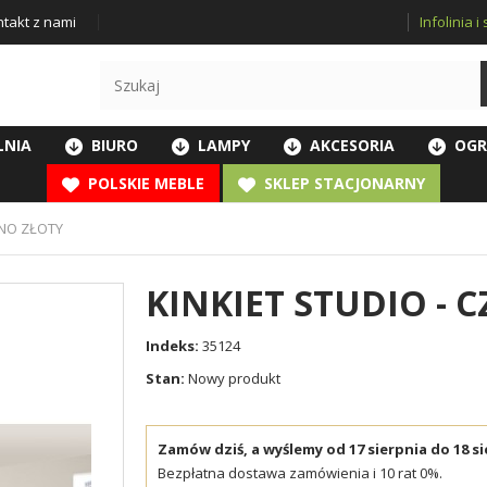
Infolinia 
takt z nami
LNIA
BIURO
LAMPY
AKCESORIA
OGR
POLSKIE MEBLE
SKLEP STACJONARNY
RNO ZŁOTY
KINKIET STUDIO - 
Indeks:
35124
Stan:
Nowy produkt
Zamów dziś, a wyślemy od 17 sierpnia do 18 si
Bezpłatna dostawa zamówienia i 10 rat 0%.