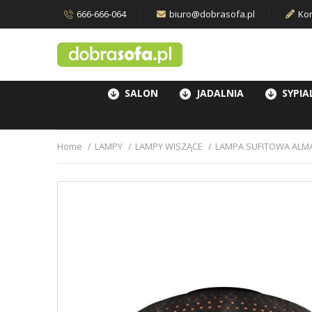
666-666-064
biuro@dobrasofa.pl
Kon
SALON
JADALNIA
SYPIA
Home
LAMPY
LAMPY WISZĄCE
LAMPA SUFITOWA AL