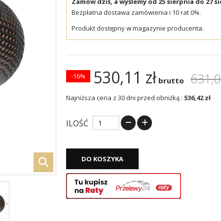
Zamów dziś, a wyślemy od 25 sierpnia do 27 si
Bezpłatna dostawa zamówienia i 10 rat 0%.
Produkt dostępny w magazynie producenta.
530,11 zł
631,0
-16%
brutto
Najniższa cena z 30 dni przed obniżką :
536,42 zł
ILOŚĆ
DO KOSZYKA