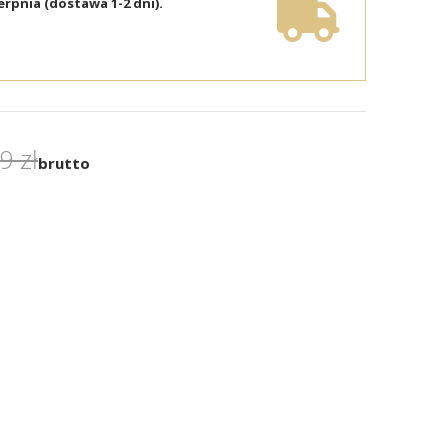
erpnia (dostawa 1-2 dni).
9 zł
brutto