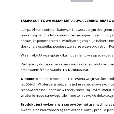
LAMPA SUFITOWA ALMAR METALOWA CZARNO-BRĄZO
Lampa Almar swoim unikatowym i nowoczesnym designem dosk
unikatową ozdobą twojej nowoczesnej sypialni, salonu czy
sprawi, że pomieszczenie, w którym się znajduje nabiera n
doskonale oświetlać pomieszczenie ze wszystkich stron. Pon
W serii ALMAR występuje kilka modeli lamp wiszących - patr
Zachęcamy do zapoznania się z naszą ofertą ozdobnych ż
stosowanie źródła światła LED
NL18466/39A
.
Nlhome
to meble, oświetlenie i akcesoria wnętrzarskie prod
lat 60-tych. W ofercie znajdziemy jedne z najciekawszych ro
niepowtarzalne - bo takie w rzeczy samej są. Styl tej mar
wrażenie nieco surowego, ale mimo to niezwykle dekoracyj
Produkt jest wykonany z surowców naturalnych,
przez
ewentualne nierówności są zamierzone. Każdy produkt jest pr