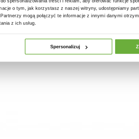
do spersonalizowania treści i reklam, aby oferować funkcje sp
30 INNYCH PRODUKTÓW W TEJ SAMEJ KATEGORII
ormacje o tym, jak korzystasz z naszej witryny, udostępniamy p
Partnerzy mogą połączyć te informacje z innymi danymi otrzym
nia z ich usług.
Spersonalizuj
Z
A WISZĄCA ALMAR METALOWA CZARNO-
LAMPA WISZĄCA ALMAR META
ZOWA
BRĄZOWA I
6,03 zł
1 721,46 zł
399,62 zł
475,74 zł
-16%
-16