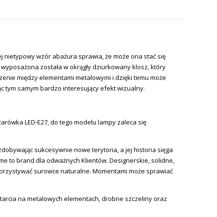
 nietypowy wzór abażura sprawia, że może ona stać się
wyposażona została w okrągły dziurkowany klosz, który
rzenie między elementami metalowymi i dzięki temu może
ąc tym samym bardzo interesujący efekt wizualny.
żarówka LED-E27, do tego modelu lampy z
aleca się
zdobywając sukcesywnie nowe terytoria, a jej historia sięga
ome to brand dla odważnych Klientów. Designerskie, solidne,
 wykorzystywać surowce naturalne. Momentami może sprawiać
etarcia na metalowych elementach, drobne szczeliny oraz