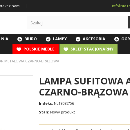
Infolinia 
takt z nami
LNIA
BIURO
LAMPY
AKCESORIA
OGR
POLSKIE MEBLE
SKLEP STACJONARNY
MAR METALOWA CZARNO-BRĄZOWA
LAMPA SUFITOWA
CZARNO-BRĄZOWA
Indeks:
NL18087/56
Stan:
Nowy produkt