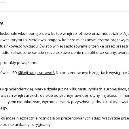
WA
onale wkomponuje się w każde wnętrze loftowe oraz industrialne. A jej
 nawet korytarza. Metalowa lampa w kolorze mieszanym czarno-brązowym 
ietuzinkowego wyglądu. Światło w niej zastosowane przenika przez przest
adto zaświecone światło rzuca ciekawe cienie na sufit oraz ściany, tworz
z produkty powiązane.
arówek LED
Kliknij tutaj i sprawdź.
Na prezentowanych zdjęciach występuje 
ukcji holenderskiej. Marka działa już na kilkunastu rynkach europejskich, 
związań wnętrzarskich, dalekie od skandynawskiej rutyny i nijakości - nlh
ki jest stylem niepokornym, wychodzącym w przyszłość - jednak lubiącym
nego.
 co może nieznacznie różnić się od prezentowanych zdjęć. Wszystkie prz
zez to unikalny i oryginalny.