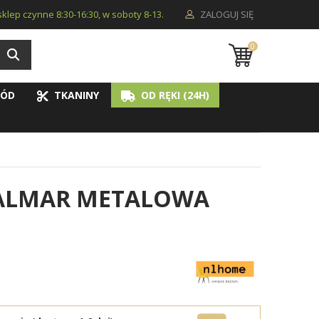
i sklep czynne 8:30-16:30, w soboty 8-13.
ZALOGUJ SIĘ
0
ÓD
TKANINY
OD RĘKI (24H)
 ALMAR METALOWA