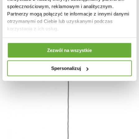
LAMPA WISZĄCA TERA CZARNA METAL
społecznościowym, reklamowym i analitycznym.
Partnerzy mogą połączyć te informacje z innymi danymi
otrzymanymi od Ciebie lub uzyskanymi podczas
968,49 zł
1 152,97 zł
-16%
korzystania z ich usług.
Zezwól na wszystkie
Spersonalizuj