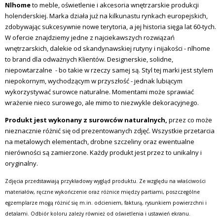
Nlhome
to meble, oświetlenie i akcesoria wnętrzarskie produkcji
holenderskiej. Marka działa już na kilkunastu rynkach europejskich,
zdobywając sukcesywnie nowe terytoria, a jej historia sięga lat 60-tych.
W ofercie znajdziemy jedne z najciekawszych rozwiązań
wnętrzarskich, dalekie od skandynawskiej rutyny i nijakości - nlhome
to brand dla odważnych Klientów. Designerskie, solidne,
niepowtarzalne - bo takie w rzeczy samej są. Styl tej marki jest stylem
niepokornym, wychodzącym w przyszłość - jednak lubiącym
wykorzystywać surowce naturalne. Momentami może sprawiać
wrażenie nieco surowego, ale mimo to niezwykle dekoracyjnego.
Produkt jest wykonany z surowców naturalnych,
przez co może
nieznacznie różnić się od prezentowanych zdjęć. Wszystkie przetarcia
na metalowych elementach, drobne szczeliny oraz ewentualne
nierówności są zamierzone. Każdy produkt jest przez to unikalny i
oryginalny.
Zdjęcia przedstawiają przykładowy wygląd produktu. Ze względu na właściwości
materiałów, ręczne wykończenie oraz różnice między partiami, poszczególne
egzemplarze mogą różnić się m.in. odcieniem, fakturą, rysunkiem powierzchni i
detalami. Odbiór koloru zależy również od oświetlenia i ustawień ekranu.