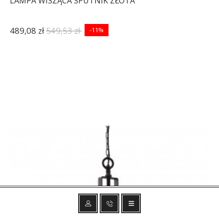
LAMPA WISZĄCA SPUTNIK ZŁOTA
489,08 zł
549,53 zł
-11%