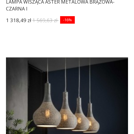
LAMPA WISZĄCA ASTER METALOWA BRĄZOWA-
CZARNA I
1 318,49 zł
1 569,63 zł
-16%