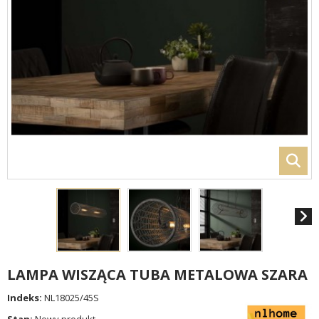
LAMPA WISZĄCA TUBA METALOWA SZARA
Indeks:
NL18025/45S
Stan:
Nowy produkt