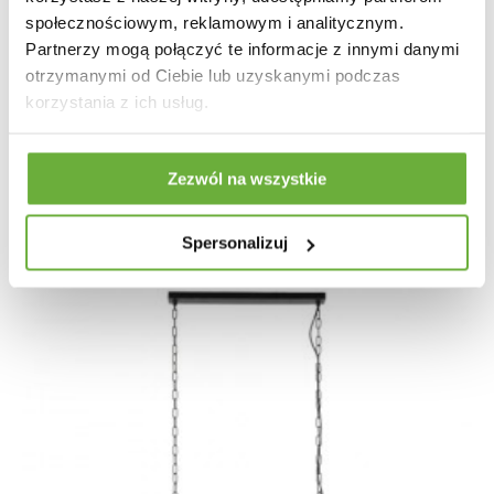
społecznościowym, reklamowym i analitycznym.
Partnerzy mogą połączyć te informacje z innymi danymi
LAMPA WISZĄCA LUI METALOWA CIEMNOSZARA
otrzymanymi od Ciebie lub uzyskanymi podczas
korzystania z ich usług.
307,74 zł
366,36 zł
-16%
Zezwól na wszystkie
Spersonalizuj