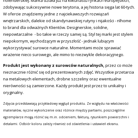
holenderskiej. Marka działa już na kilkunastu rynkach europejskich,
zdobywając sukcesywnie nowe terytoria, a jej historia sięga lat 60-tych.
W ofercie znajdziemy jedne z najciekawszych rozwiązań
wnętrzarskich, dalekie od skandynawskiej rutyny i nijakości - nlhome
to brand dla odważnych Klientów. Designerskie, solidne,
niepowtarzalne - bo takie w rzeczy samej są. Styl tej marki jest stylem
niepokornym, wychodzącym w przyszłość - jednak lubiącym
wykorzystywać surowce naturalne. Momentami może sprawiać
wrażenie nieco surowego, ale mimo to niezwykle dekoracyjnego.
Produkt jest wykonany z surowców naturalnych,
przez co może
nieznacznie różnić się od prezentowanych zdjęć. Wszystkie przetarcia
na metalowych elementach, drobne szczeliny oraz ewentualne
nierówności są zamierzone. Każdy produkt jest przez to unikalny i
oryginalny.
Zdjęcia przedstawiają przykładowy wygląd produktu. Ze względu na właściwości
materiałów, ręczne wykończenie oraz różnice między partiami, poszczególne
egzemplarze mogą różnić się m.in. odcieniem, fakturą, rysunkiem powierzchni i
detalami. Odbiór koloru zależy również od oświetlenia i ustawień ekranu.