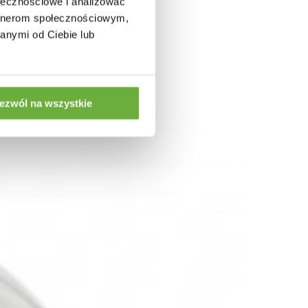
ołecznościowe i analizować
artnerom społecznościowym,
anymi od Ciebie lub
ezwól na wszystkie
ENT
ŻARÓWKA DEKORACYJNA LED FILAMENT
GLOBE...
208,92 zł
248,72 zł
-16%