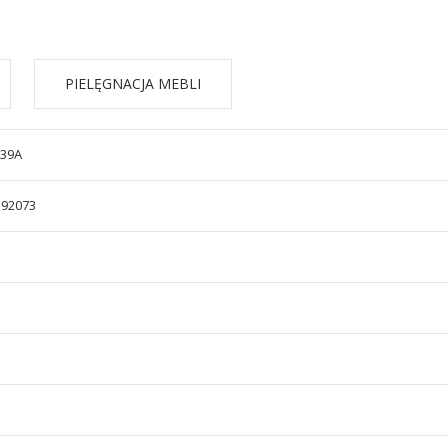
PIELĘGNACJA MEBLI
/39A
592073