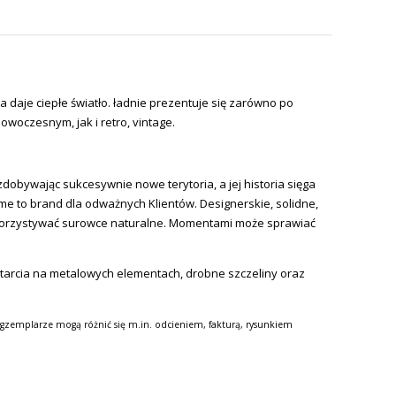
aje ciepłe światło. ładnie prezentuje się zarówno po
owoczesnym, jak i retro, vintage.
zdobywając sukcesywnie nowe terytoria, a jej historia sięga
ome to brand dla odważnych Klientów. Designerskie, solidne,
 wykorzystywać surowce naturalne. Momentami może sprawiać
etarcia na metalowych elementach, drobne szczeliny oraz
gzemplarze mogą różnić się m.in. odcieniem, fakturą, rysunkiem