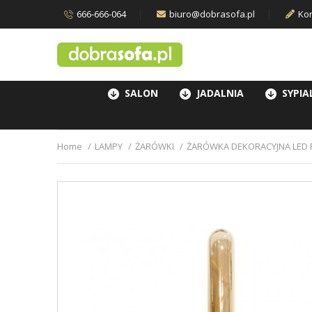
666-666-064
biuro@dobrasofa.pl
Kon
SALON
JADALNIA
SYPIA
Home
LAMPY
ŻARÓWKI
ŻARÓWKA DEKORACYJNA LED 