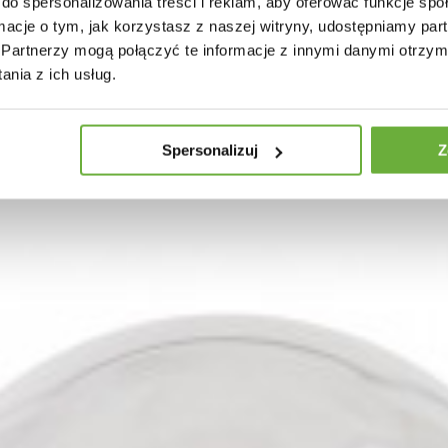
do spersonalizowania treści i reklam, aby oferować funkcje sp
ormacje o tym, jak korzystasz z naszej witryny, udostępniamy p
Partnerzy mogą połączyć te informacje z innymi danymi otrzym
nia z ich usług.
Spersonalizuj
Z
DEKORACYJNA LED FILAMENT
ŻARÓWKA DEKORACYJNA LED FILAM
TUBE...
zł
127,05 zł
88,97 zł
105,91 zł
-16%
-16%