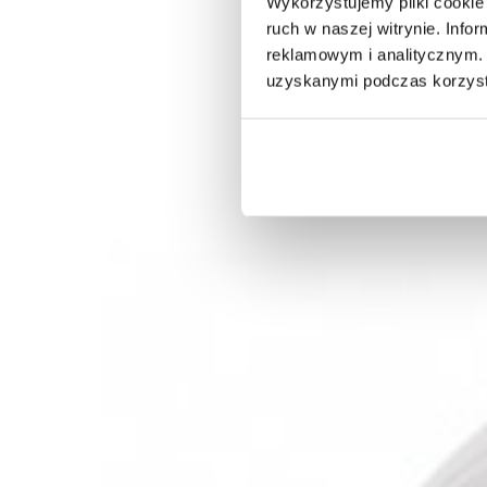
Wykorzystujemy pliki cookie 
ruch w naszej witrynie. Inf
reklamowym i analitycznym. 
uzyskanymi podczas korzysta
ŻARÓWKA DEKORACYJNA LED FILAMENT
ŻARÓWKA 
DROPLET -...
GLOBE...
57,69 zł
68,68 zł
106,73 
-16%