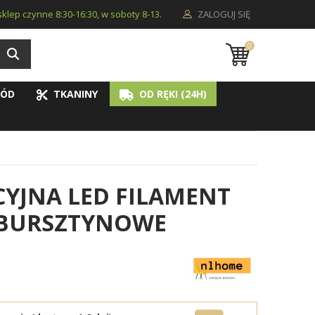
i sklep czynne 8:30-16:30, w soboty 8-13.
ZALOGUJ SIĘ
0
ÓD
TKANINY
OD RĘKI (24H)
YJNA LED FILAMENT
O BURSZTYNOWE