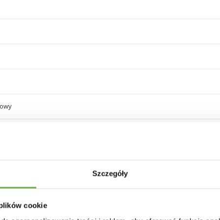
nowy
Szczegóły
25 INNYCH PRODUKTÓW W TEJ SAMEJ KATEGORII
 plików cookie