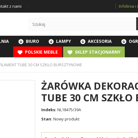
Infolinia 
takt z nami
LNIA
BIURO
LAMPY
AKCESORIA
OGR
POLSKIE MEBLE
SKLEP STACJONARNY
FILAMENT TUBE 30 CM SZKŁO BURSZTYNOWE
ŻARÓWKA DEKORAC
TUBE 30 CM SZKŁ
Indeks:
NL18475/39A
Stan:
Nowy produkt