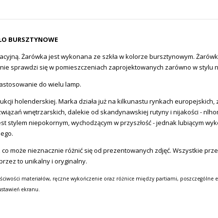
KŁO BURSZTYNOWE
jną. Żarówka jest wykonana ze szkła w kolorze bursztynowym. Żarówka d
alnie sprawdzi się w pomieszczeniach zaprojektowanych zarówno w stylu n
astosowanie do wielu lamp.
ukcji holenderskiej. Marka działa już na kilkunastu rynkach europejskich, 
związań wnętrzarskich, dalekie od skandynawskiej rutyny i nijakości - nlh
ki jest stylem niepokornym, wychodzącym w przyszłość - jednak lubiącym
nego.
 co może nieznacznie różnić się od prezentowanych zdjęć. Wszystkie prz
zez to unikalny i oryginalny.
ściwości materiałów, ręczne wykończenie oraz różnice między partiami, poszczególne e
ustawień ekranu.