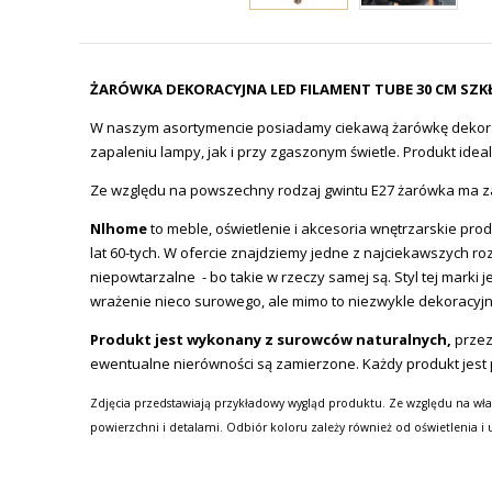
ŻARÓWKA DEKORACYJNA LED FILAMENT TUBE 30 CM SZ
W naszym asortymencie posiadamy ciekawą żarówkę dekoracy
zapaleniu lampy, jak i przy zgaszonym świetle. Produkt ide
Ze względu na powszechny rodzaj gwintu E27 żarówka ma z
Nlhome
to meble, oświetlenie i akcesoria wnętrzarskie prod
lat 60-tych. W ofercie znajdziemy jedne z najciekawszych ro
niepowtarzalne - bo takie w rzeczy samej są. Styl tej mar
wrażenie nieco surowego, ale mimo to niezwykle dekoracyj
Produkt jest wykonany z surowców naturalnych,
przez
ewentualne nierówności są zamierzone. Każdy produkt jest pr
Zdjęcia przedstawiają przykładowy wygląd produktu. Ze względu na wła
powierzchni i detalami. Odbiór koloru zależy również od oświetlenia i 