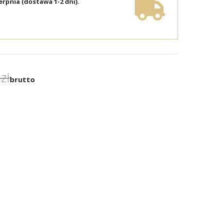
erpnia (dostawa 1-2 dni).
zł
brutto