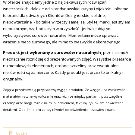
W ofercie znajdziemy jedne z najciekawszych rozwiązań
wnętrzarskich, dalekie od skandynawskiej rutyny i nijakości - nlhome
to brand dla odważnych Klientów. Designerskie, solidne,
niepowtarzalne - bo takie w rzeczy samej są. Styl tej marki jest stylem
niepokornym, wychodzącym w przyszłość - jednak lubiącym
wykorzystywać surowce naturalne. Momentami może sprawiać
wrażenie nieco surowego, ale mimo to niezwykle dekoracyjnego.
Produkt jest wykonany z surowców naturalnych,
przez co może
nieznacznie różnić się od prezentowanych zdjęć. Wszystkie przetarcia
na metalowych elementach, drobne szczeliny oraz ewentualne
nierówności są zamierzone. Każdy produkt jest przez to unikalny i
oryginalny.
Zdjęcia przedstawiają przykładowy wygląd produktu. Ze względu na właściwości
materiałów, ręczne wykończenie oraz różnice między partiami, poszczególne
egzemplarze mogą różnić się m.in. odcieniem, fakturą, rysunkiem powierzchni i
detalami. Odbiór koloru zależy również od oświetlenia i ustawień ekranu.
CECHY