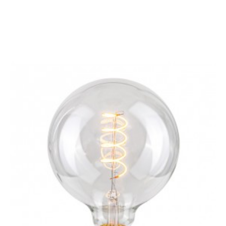
LAMPA STOŁOWA
PLANETA METALOWA
SZARA
251,97 zł
299,97 zł
-16%