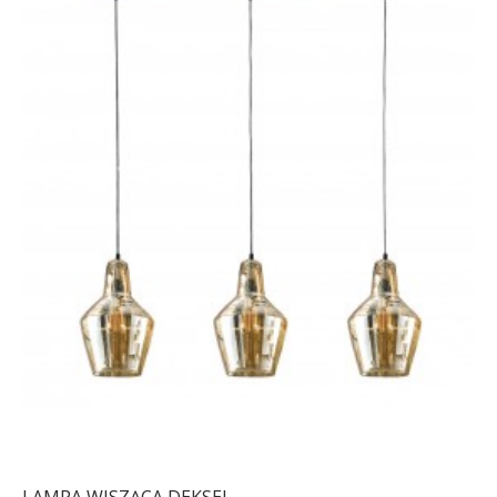
LAMPA WISZĄCA SAMEN
LAMPA SUFITOWA
3
SAMEN
880,70 zł
1 048,46 zł
407,83 zł
485,51 zł
-16%
-16%
LAMPA WISZĄCA DEKSEL