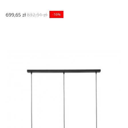
699,65 zł
832,91 zł
-16%