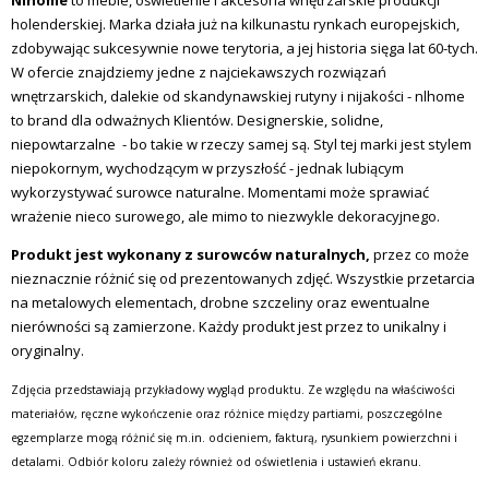
Nlhome
to meble, oświetlenie i akcesoria wnętrzarskie produkcji
holenderskiej. Marka działa już na kilkunastu rynkach europejskich,
zdobywając sukcesywnie nowe terytoria, a jej historia sięga lat 60-tych.
W ofercie znajdziemy jedne z najciekawszych rozwiązań
wnętrzarskich, dalekie od skandynawskiej rutyny i nijakości - nlhome
to brand dla odważnych Klientów. Designerskie, solidne,
niepowtarzalne - bo takie w rzeczy samej są. Styl tej marki jest stylem
niepokornym, wychodzącym w przyszłość - jednak lubiącym
wykorzystywać surowce naturalne. Momentami może sprawiać
wrażenie nieco surowego, ale mimo to niezwykle dekoracyjnego.
Produkt jest wykonany z surowców naturalnych,
przez co może
nieznacznie różnić się od prezentowanych zdjęć. Wszystkie przetarcia
na metalowych elementach, drobne szczeliny oraz ewentualne
nierówności są zamierzone. Każdy produkt jest przez to unikalny i
oryginalny.
Zdjęcia przedstawiają przykładowy wygląd produktu. Ze względu na właściwości
materiałów, ręczne wykończenie oraz różnice między partiami, poszczególne
egzemplarze mogą różnić się m.in. odcieniem, fakturą, rysunkiem powierzchni i
detalami. Odbiór koloru zależy również od oświetlenia i ustawień ekranu.