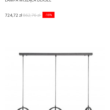
724,72 zł
862,76 zł
-16%