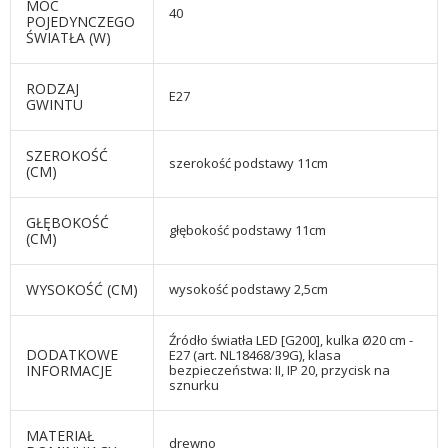
MOC
40
POJEDYNCZEGO
ŚWIATŁA (W)
RODZAJ
E27
GWINTU
SZEROKOŚĆ
szerokość podstawy 11cm
(CM)
GŁĘBOKOŚĆ
głębokość podstawy 11cm
(CM)
WYSOKOŚĆ (CM)
wysokość podstawy 2,5cm
Źródło światła LED [G200], kulka Ø20 cm -
DODATKOWE
E27 (art. NL18468/39G), klasa
INFORMACJE
bezpieczeństwa: II, IP 20, przycisk na
sznurku
MATERIAŁ
drewno