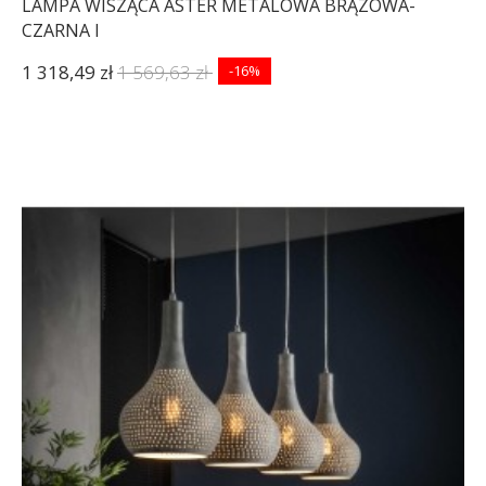
LAMPA WISZĄCA ASTER METALOWA BRĄZOWA-
CZARNA I
1 318,49 zł
1 569,63 zł
-16%