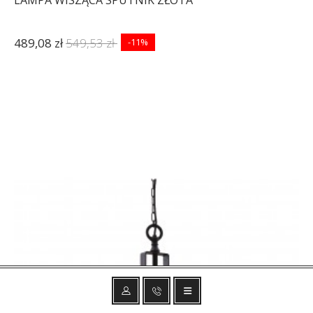
LAMPA WISZĄCA SPUTNIK ZŁOTA
489,08 zł
549,53 zł
-11%