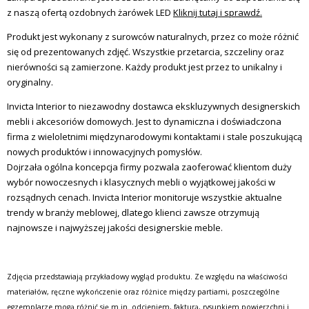
z naszą ofertą ozdobnych żarówek LED
Kliknij tutaj i sprawdź.
Produkt jest wykonany z surowców naturalnych, przez co może różnić
się od prezentowanych zdjęć. Wszystkie przetarcia, szczeliny oraz
nierówności są zamierzone. Każdy produkt jest przez to unikalny i
oryginalny.
Invicta
Interior
to niezawodny dostawca ekskluzywnych designerskich
mebli i akcesoriów domowych. Jest to dynamiczna i doświadczona
firma z wieloletnimi międzynarodowymi kontaktami i stale poszukującą
nowych produktów i innowacyjnych pomysłów.
Dojrzała ogólna koncepcja firmy pozwala zaoferować klientom duży
wybór nowoczesnych i klasycznych mebli o wyjątkowej jakości w
rozsądnych cenach.
Invicta
Interior monitoruje wszystkie aktualne
trendy w branży meblowej, dlatego klienci zawsze otrzymują
najnowsze i najwyższej jakości designerskie meble.
Zdjęcia przedstawiają przykładowy wygląd produktu. Ze względu na właściwości
materiałów, ręczne wykończenie oraz różnice między partiami, poszczególne
egzemplarze mogą różnić się m.in. odcieniem, fakturą, rysunkiem powierzchni i