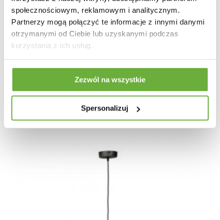
społecznościowym, reklamowym i analitycznym.
Partnerzy mogą połączyć te informacje z innymi danymi
otrzymanymi od Ciebie lub uzyskanymi podczas
korzystania z ich usług.
LAMPA WISZĄCA TERA CZARNA METAL
968,49 zł
1 152,97 zł
-16%
Zezwól na wszystkie
Spersonalizuj