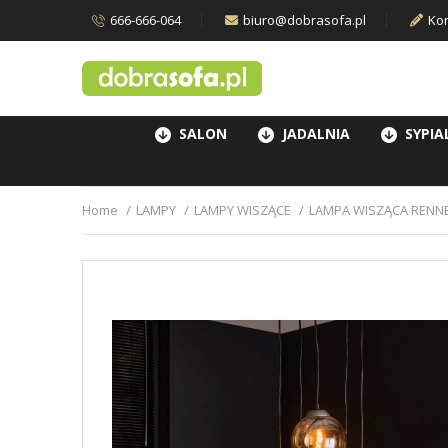
666-666-064
biuro@dobrasofa.pl
Kon
SALON
JADALNIA
SYPIA
Home
LAMPY
LAMPY WISZĄCE
LAMPA WISZĄCA RENNE