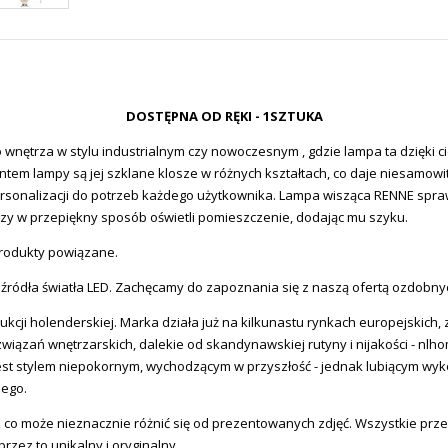
DOSTĘPNA OD RĘKI - 1SZTUKA
wnętrza w stylu industrialnym czy nowoczesnym , gdzie lampa ta dzięki 
em lampy są jej szklane klosze w różnych kształtach, co daje niesamow
rsonalizacji do potrzeb każdego użytkownika. Lampa wisząca RENNE sprawd
oszy w przepiękny sposób oświetli pomieszczenie, dodając mu szyku.
produkty powiązane.
 źródła światła LED. Zachęcamy do zapoznania się z naszą ofertą ozdobn
ukcji holenderskiej. Marka działa już na kilkunastu rynkach europejskich, 
związań wnętrzarskich, dalekie od skandynawskiej rutyny i nijakości - nlh
ki jest stylem niepokornym, wychodzącym w przyszłość - jednak lubiącym
nego.
 co może nieznacznie różnić się od prezentowanych zdjęć. Wszystkie prz
zez to unikalny i oryginalny.