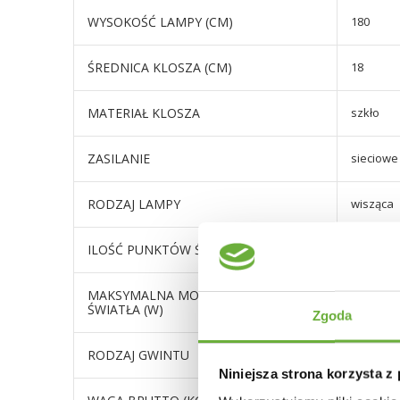
WYSOKOŚĆ LAMPY (CM)
180
ŚREDNICA KLOSZA (CM)
18
MATERIAŁ KLOSZA
szkło
ZASILANIE
sieciowe
RODZAJ LAMPY
wisząca
ILOŚĆ PUNKTÓW ŚWIATŁA
5
MAKSYMALNA MOC POJEDYNCZEGO
60
ŚWIATŁA (W)
Zgoda
RODZAJ GWINTU
E27
Niniejsza strona korzysta z