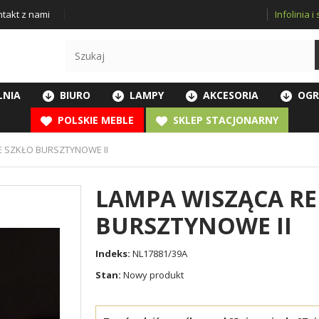
Infolinia 
takt z nami
LNIA
BIURO
LAMPY
AKCESORIA
OGR
POLSKIE MEBLE
SKLEP STACJONARNY
 SZKŁO BURSZTYNOWE II
LAMPA WISZĄCA R
BURSZTYNOWE II
Indeks:
NL17881/39A
Stan:
Nowy produkt