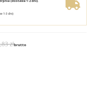
erpnia (dostawa 1-2 dni).
 1-3 dni)
,83 zł
brutto