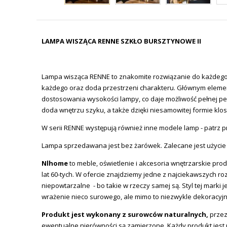
LAMPA WISZĄCA RENNE SZKŁO BURSZTYNOWE II
Lampa wisząca RENNE to znakomite rozwiązanie do każdego 
każdego oraz doda przestrzeni charakteru. Głównym element
dostosowania wysokości lampy, co daje możliwość pełnej pe
doda wnętrzu szyku, a także dzięki niesamowitej formie kl
W serii RENNE występują również inne modele lamp - patrz 
Lampa sprzedawana jest bez żarówek. Zalecane jest użycie
Nlhome
to meble, oświetlenie i akcesoria wnętrzarskie prod
lat 60-tych. W ofercie znajdziemy jedne z najciekawszych ro
niepowtarzalne - bo takie w rzeczy samej są. Styl tej mar
wrażenie nieco surowego, ale mimo to niezwykle dekoracyj
Produkt jest wykonany z surowców naturalnych,
przez
ewentualne nierówności są zamierzone. Każdy produkt jest pr