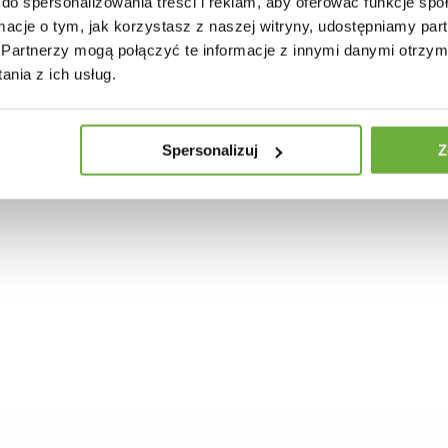
do spersonalizowania treści i reklam, aby oferować funkcje sp
ormacje o tym, jak korzystasz z naszej witryny, udostępniamy p
Partnerzy mogą połączyć te informacje z innymi danymi otrzym
nia z ich usług.
30 INNYCH PRODUKTÓW W TEJ SAMEJ KATEGORII
Spersonalizuj
Z