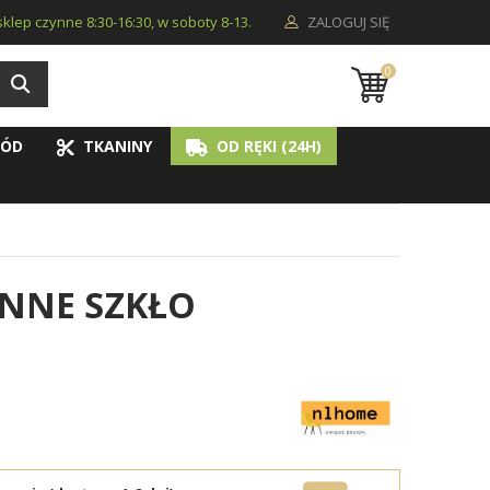
i sklep czynne 8:30-16:30, w soboty 8-13.
ZALOGUJ SIĘ
0
ÓD
TKANINY
OD RĘKI (24H)
ENNE SZKŁO