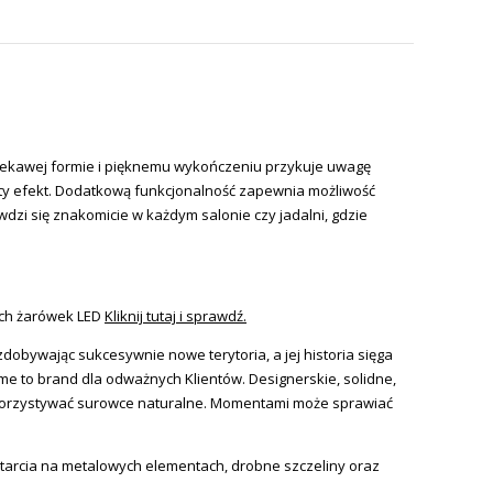
ciekawej formie i pięknemu wykończeniu przykuje uwagę
ity efekt. Dodatkową funkcjonalność zapewnia możliwość
zi się znakomicie w każdym salonie czy jadalni, gdzie
ych żarówek LED
Kliknij tutaj i sprawdź.
zdobywając sukcesywnie nowe terytoria, a jej historia sięga
ome to brand dla odważnych Klientów. Designerskie, solidne,
 wykorzystywać surowce naturalne. Momentami może sprawiać
etarcia na metalowych elementach, drobne szczeliny oraz