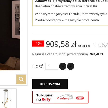
Zamów dziś, a wyślemy od 25 sierpnia do 27 si
Bezpłatna dostawa zamówienia i 10 rat 0%.
W naszym magazynie: 1 sztuk (Darmowa wysyłka w
Produkt dostępny w magazynie producenta.
909,58 zł
1 082
-16%
brutto
Najniższa cena z 30 dni przed obniżką :
920,41 zł
ILOŚĆ
DO KOSZYKA