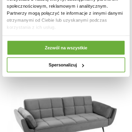
SOFA ROZKŁADANA BOUTIQUE 213 CM ZIELONY
społecznościowym, reklamowym i analitycznym.
WELUR
Partnerzy mogą połączyć te informacje z innymi danymi
otrzymanymi od Ciebie lub uzyskanymi podczas
2 413,47 zł
2 711,76 zł
-11%
korzystania z ich usług.
Zezwól na wszystkie
Spersonalizuj