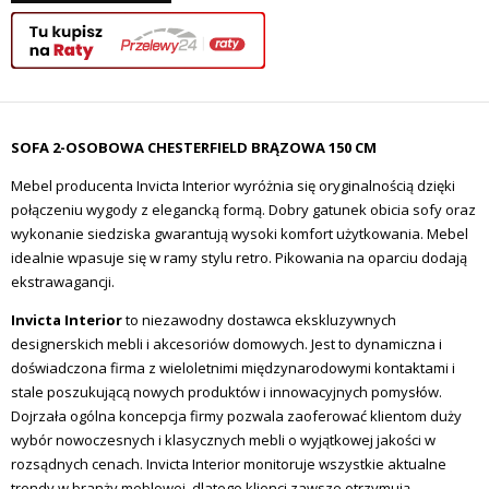
SOFA 2-OSOBOWA CHESTERFIELD BRĄZOWA 150 CM
Mebel producenta Invicta Interior wyróżnia się oryginalnością dzięki
połączeniu wygody z elegancką formą. Dobry gatunek obicia sofy oraz
wykonanie siedziska gwarantują wysoki komfort użytkowania. Mebel
idealnie wpasuje się w ramy stylu retro. Pikowania na oparciu dodają
ekstrawagancji.
Invicta Interior
to niezawodny dostawca ekskluzywnych
designerskich mebli i akcesoriów domowych.
Jest to dynamiczna i
doświadczona firma z wieloletnimi międzynarodowymi kontaktami i
stale poszukującą nowych produktów i innowacyjnych pomysłów.
Dojrzała ogólna koncepcja firmy pozwala zaoferować klientom duży
wybór nowoczesnych i klasycznych mebli o wyjątkowej jakości w
rozsądnych cenach.
Invicta Interior monitoruje wszystkie aktualne
trendy w branży meblowej, dlatego klienci zawsze otrzymują