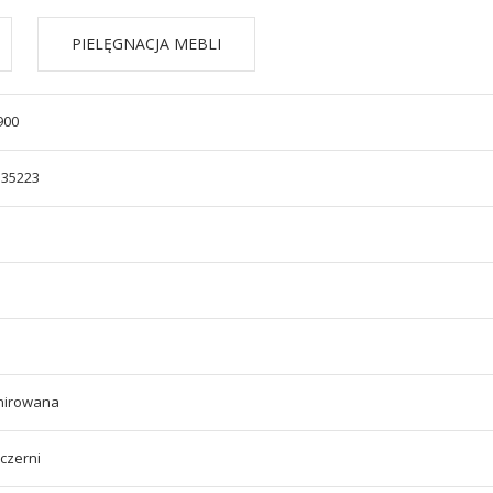
PIELĘGNACJA MEBLI
900
135223
rnirowana
 czerni