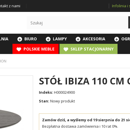
Infolinia 
takt z nami
LNIA
BIURO
LAMPY
AKCESORIA
OGR
POLSKIE MEBLE
SKLEP STACJONARNY
SION
STÓŁ IBIZA 110 CM
Indeks:
H000024900
Stan:
Nowy produkt
Zamów dziś, a wyślemy od 19 sierpnia do 21 si
Bezpłatna dostawa zamówienia i 10 rat 0%.