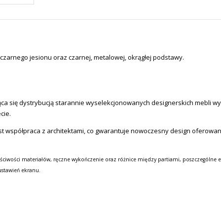
 czarnego jesionu oraz czarnej, metalowej, okrągłej podstawy.
a się dystrybucją starannie wyselekcjonowanych designerskich mebli wysok
cie.
st współpraca z architektami, co gwarantuje nowoczesny design oferowa
ściwości materiałów, ręczne wykończenie oraz różnice między partiami, poszczególne e
ustawień ekranu.