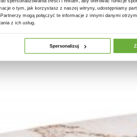
do spersonalizowania treści i reklam, aby oferować funkcje sp
ormacje o tym, jak korzystasz z naszej witryny, udostępniamy p
Partnerzy mogą połączyć te informacje z innymi danymi otrzym
nia z ich usług.
Spersonalizuj
Z
OWY IBIZA 60 CM CZARNY
zł
558,73 zł
-19%