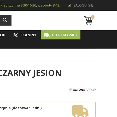
i sklep czynne 8:30-16:30, w soboty 8-13.
ZALOGUJ SIĘ
0
ÓD
TKANINY
OD RĘKI (24H)
 CZARNY JESION
erpnia (dostawa 1-2 dni).