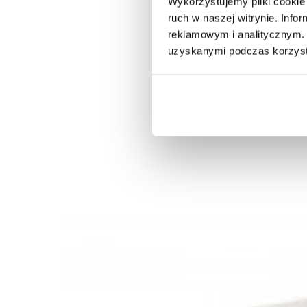
Wykorzystujemy pliki cookie 
ruch w naszej witrynie. Inf
reklamowym i analitycznym. 
uzyskanymi podczas korzysta
STÓŁ IBIZA 110 CM BIAŁY
STÓŁ BAR
760,58 zł
938,99 zł
452,57 
-19%