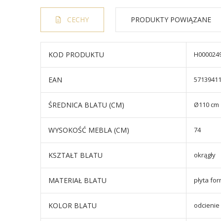
CECHY
PRODUKTY POWIĄZANE
KOD PRODUKTU
H000024
EAN
5713941
ŚREDNICA BLATU (CM)
Ø110 cm
WYSOKOŚĆ MEBLA (CM)
74
KSZTAŁT BLATU
okrągły
MATERIAŁ BLATU
płyta fo
KOLOR BLATU
odcienie