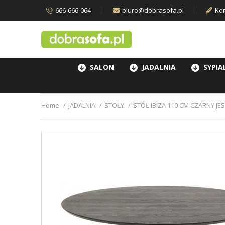
666-666-064
biuro@dobrasofa.pl
Kon
SALON
JADALNIA
SYPIA
Home
JADALNIA
STOŁY
STÓŁ IBIZA 110 CM CZARNY JE