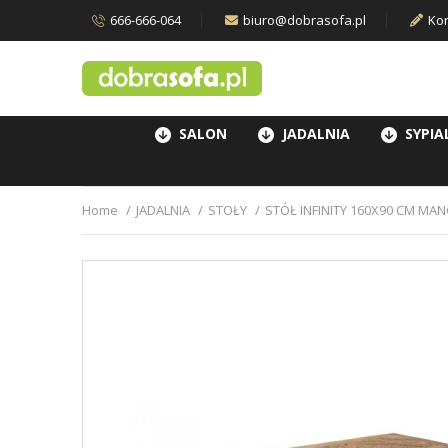
666-666-064
biuro@dobrasofa.pl
Kon
SALON
JADALNIA
SYPIA
Home
JADALNIA
STOŁY
STÓŁ INFINITY 160X90 CM MA