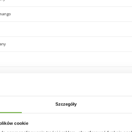
mango
any
Szczegóły
 plików cookie
30 INNYCH PRODUKTÓW W TEJ SAMEJ KATEGORII