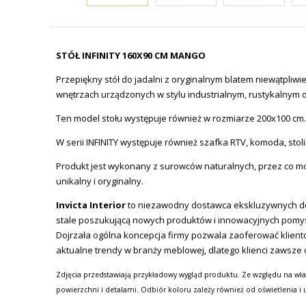
STÓŁ INFINITY 160X90 CM MANGO
Przepiękny stół do jadalni z oryginalnym blatem niewątpliw
wnętrzach urządzonych w stylu industrialnym, rustykalnym o
Ten model stołu występuje również w rozmiarze 200x100 cm.
W serii INFINITY występuje również szafka RTV, komoda, stol
Produkt jest wykonany z surowców naturalnych, przez co moż
unikalny i oryginalny.
Invicta Interior
to niezawodny dostawca ekskluzywnych des
stale poszukującą nowych produktów i innowacyjnych pomy
Dojrzała ogólna koncepcja firmy pozwala zaoferować kliento
aktualne trendy w branży meblowej, dlatego klienci zawsze 
Zdjęcia przedstawiają przykładowy wygląd produktu. Ze względu na wła
powierzchni i detalami. Odbiór koloru zależy również od oświetlenia i 