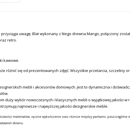
ie przyciąga uwagę. Blat wykonany z litego drewna Mango, połączony zost
raz retro.
iki kawowe.
e różnić się od prezentowanych zdjęć. Wszystkie przetarcia, szczeliny or
ignerskich mebli i akcesoriów domowych. Jest to dynamiczna i doświadcz
słów.
m duży wybór nowoczesnych i klasycznych mebli o wyjątkowej jakości w ro
otrzymują najnowsze i najwyższej jakości designerskie meble.
ściwości materiałów, ręczne wykończenie oraz różnice między partiami, poszczególne e
ustawień ekranu.