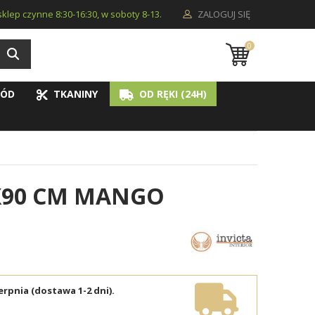
i sklep czynne 8:30-16:30, w soboty 8-13.
ZALOGUJ SIĘ
0
ÓD
TKANINY
OD RĘKI (24H)
0X90 CM MANGO
erpnia (dostawa 1-2 dni).