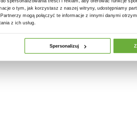
do spersonalizowania treści i reklam, aby oferować funkcje sp
ormacje o tym, jak korzystasz z naszej witryny, udostępniamy p
Partnerzy mogą połączyć te informacje z innymi danymi otrzym
nia z ich usług.
Spersonalizuj
Z
AWOWY INFINITY 100 CM
STOLIK KAWOWY INFINITY 60 CM
zł
754,18 zł
510,04 zł
573,08 zł
-11%
-11%