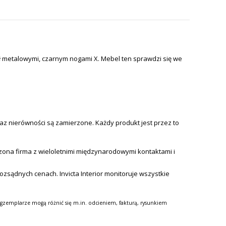
ał metalowymi, czarnym nogami X. Mebel ten sprawdzi się we
az nierówności są zamierzone. Każdy produkt jest przez to
ona firma z wieloletnimi międzynarodowymi kontaktami i
zsądnych cenach. Invicta Interior monitoruje wszystkie
gzemplarze mogą różnić się m.in. odcieniem, fakturą, rysunkiem