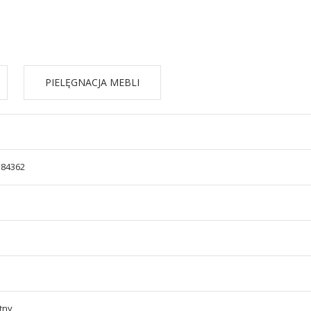
PIELĘGNACJA MEBLI
584362
tny