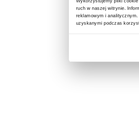
Wykorzystujemy pliki cookie 
ruch w naszej witrynie. Inf
reklamowym i analitycznym. 
uzyskanymi podczas korzysta
STÓŁ INFINITY 200X100 CM MANGO
STOLIK K
2 906,53 zł
3 265,76 zł
671,22 
-11%