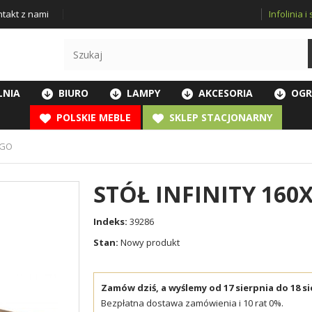
Infolinia 
takt z nami
LNIA
BIURO
LAMPY
AKCESORIA
OGR
POLSKIE MEBLE
SKLEP STACJONARNY
NGO
STÓŁ INFINITY 16
Indeks:
39286
Stan:
Nowy produkt
Zamów dziś, a wyślemy od 17 sierpnia do 18 si
Bezpłatna dostawa zamówienia i 10 rat 0%.