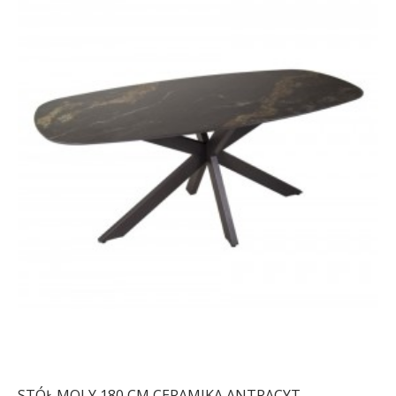
STÓŁ MOLY 180 CM CERAMIKA ANTRACYT