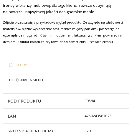
trendy w branży meblowej, dlatego klienci zawsze otrzymują
najnowsze i najwyższej jakości designerskie meble.
Zdjęcia przedstawiają przykładowy wygląd produktu. Ze względu na właściwości
materiałów, ręczne wykończenie oraz różnice między partiami, poszczególne
egzemplarze mogą różnić się m.in. odcieniem, fakturą, rysunkiem powierzchni i
detalami. Odbiór koloru zależy również od oświetlenia i ustawień ekranu.
CECHY
PIELĘGNACJA MEBLI
KOD PRODUKTU
39584
EAN
4250243587073
ŚREDNICA BLATU (CM)
120