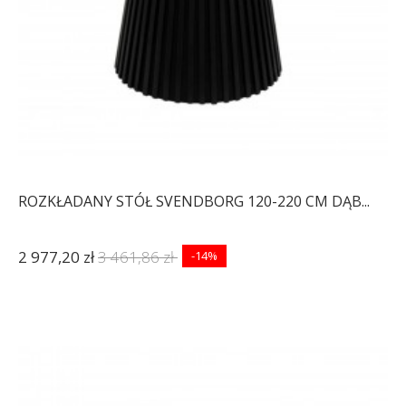
ROZKŁADANY STÓŁ SVENDBORG 120-220 CM DĄB...
2 977,20 zł
3 461,86 zł
-14%