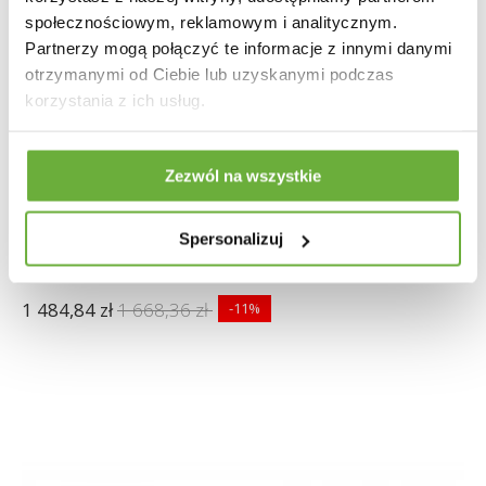
społecznościowym, reklamowym i analitycznym.
Partnerzy mogą połączyć te informacje z innymi danymi
otrzymanymi od Ciebie lub uzyskanymi podczas
korzystania z ich usług.
Zezwól na wszystkie
Spersonalizuj
STÓŁ MILANO 180X90 CM CERAMIKA BIAŁY
1 484,84 zł
1 668,36 zł
-11%