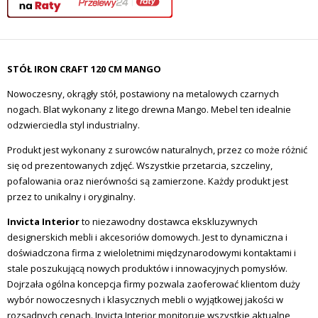
STÓŁ IRON CRAFT 120 CM MANGO
Nowoczesny, okrągły stół, postawiony na metalowych czarnych
nogach. Blat wykonany z litego drewna Mango. Mebel ten idealnie
odzwierciedla styl industrialny.
Produkt jest wykonany z surowców naturalnych, przez co może różnić
się od prezentowanych zdjęć. Wszystkie przetarcia, szczeliny,
pofalowania oraz nierówności są zamierzone. Każdy produkt jest
przez to unikalny i oryginalny.
Invicta Interior
to niezawodny dostawca ekskluzywnych
designerskich mebli i akcesoriów domowych. Jest to dynamiczna i
doświadczona firma z wieloletnimi międzynarodowymi kontaktami i
stale poszukującą nowych produktów i innowacyjnych pomysłów.
Dojrzała ogólna koncepcja firmy pozwala zaoferować klientom duży
wybór nowoczesnych i klasycznych mebli o wyjątkowej jakości w
rozsądnych cenach. Invicta Interior monitoruje wszystkie aktualne