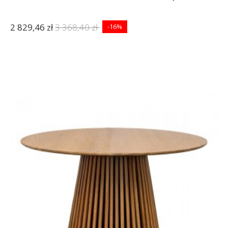
2 829,46 zł
3 368,40 zł
-16%