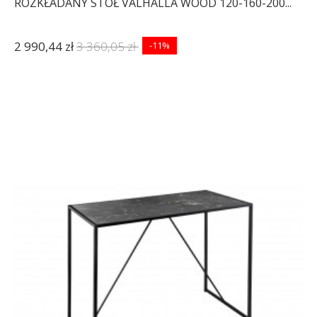
ROZKŁADANY STÓŁ VALHALLA WOOD 120-160-200...
2 990,44 zł
3 360,05 zł
-11%