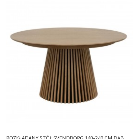
ROZKŁADANY STÓŁ SVENDBORG 140-240 CM DĄB...