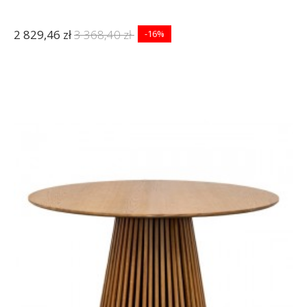
2 829,46 zł
3 368,40 zł
-16%