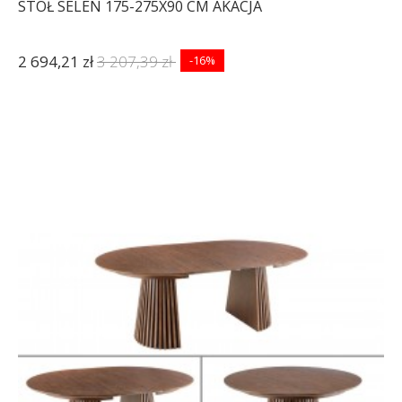
STÓŁ SELEN 175-275X90 CM AKACJA
2 694,21 zł
3 207,39 zł
-16%