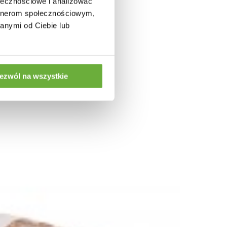
ołecznościowe i analizować
artnerom społecznościowym,
anymi od Ciebie lub
ezwól na wszystkie
IELONY
KOMODA NAGANO 150X40 CM DĄB BIELONY
2 183,94 zł
2 696,23 zł
%
-19%