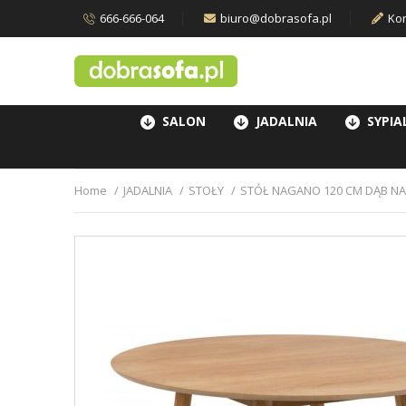
666-666-064
biuro@dobrasofa.pl
Kon
SALON
JADALNIA
SYPIA
Home
JADALNIA
STOŁY
STÓŁ NAGANO 120 CM DĄB N