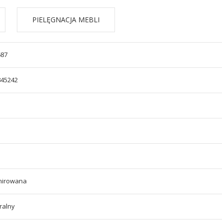
PIELĘGNACJA MEBLI
687
845242
rnirowana
ralny