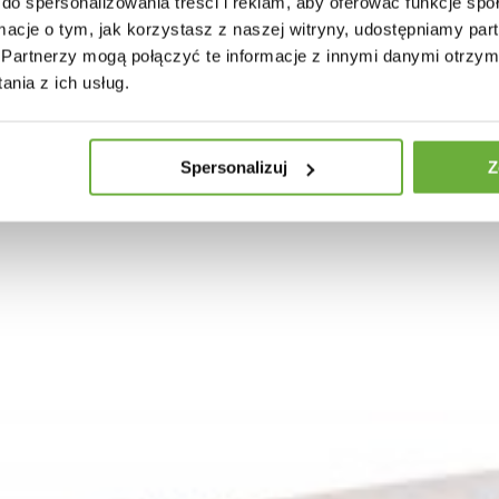
do spersonalizowania treści i reklam, aby oferować funkcje sp
ormacje o tym, jak korzystasz z naszej witryny, udostępniamy p
Partnerzy mogą połączyć te informacje z innymi danymi otrzym
nia z ich usług.
Spersonalizuj
Z
ANO 150X80 CM BIAŁY
WITRYNA NAGANO 80X37 CM DĄB B
9 zł
1 830,61 zł
2 364,33 zł
2 918,93 zł
-19%
-19