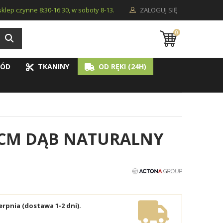
i sklep czynne 8:30-16:30, w soboty 8-13.
ZALOGUJ SIĘ
0
ÓD
TKANINY
OD RĘKI (24H)
 CM DĄB NATURALNY
erpnia (dostawa 1-2 dni).