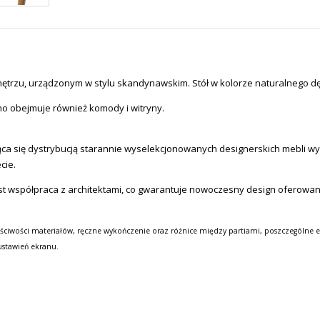
 wnętrzu, urządzonym w stylu skandynawskim. Stół w kolorze naturalnego d
ano obejmuje również komody i witryny.
a się dystrybucją starannie wyselekcjonowanych designerskich mebli wysok
cie.
st współpraca z architektami, co gwarantuje nowoczesny design oferowa
ściwości materiałów, ręczne wykończenie oraz różnice między partiami, poszczególne e
ustawień ekranu.