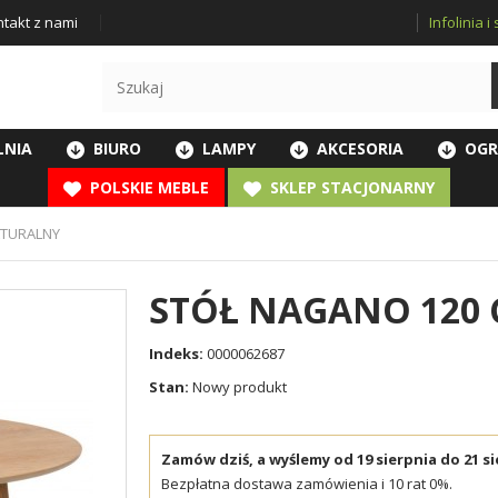
Infolinia 
takt z nami
LNIA
BIURO
LAMPY
AKCESORIA
OGR
POLSKIE MEBLE
SKLEP STACJONARNY
ATURALNY
STÓŁ NAGANO 120
Indeks:
0000062687
Stan:
Nowy produkt
Zamów dziś, a wyślemy od 19 sierpnia do 21 si
Bezpłatna dostawa zamówienia i 10 rat 0%.