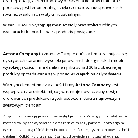
czarnej tonacji, a efekt końcowy połączenia kolorów blatu oraz
podstawy jest fenomenalny, dzięki czemu idealnie sprawdzi się
również w salonach w stylu industrialnym.
W serii HEAVEN występują również stoły oraz stoliki o różnych
wymiarach i kolorach - patrz produkty powiązane.
Actona Company
to znana w Europie duńska firma zajmująca się
dystrybucją starannie wyselekcjonowanych designerskich mebli
wysokiej jakości. Firma działa na rynku ponad 30 lat, obecnie jej
produkty sprzedawane są w ponad 90 krajach na całym świecie.
Ważnym elementem działalności firmy
Actona Company
jest
współpraca z architektami, co gwarantuje nowoczesny design
oferowanych produktów i zgodność wzornictwa z najnowszymi
światowymi trendami.
Zdjęcia przedstawiają przykładowy wygląd produktu. Ze względu na właściwości
materiałów, ręczne wykończenie oraz różnice między partiami, poszczególne
egzemplarze mogą różnić się m.in. odcieniem, fakturą, rysunkiem powierzchni i
detalami. Odbiór koloru zależy również od oświetlenia i ustawień ekranu.