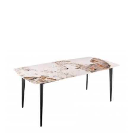
STOLIK KAWOWY
STÓŁ HEAVEN 110 CM
HEAVEN 82CM SZKLANY
BIAŁY MARMUR
521,23 zł
643,49 zł
1 920,88 zł
2 371,45 zł
-19%
-19%