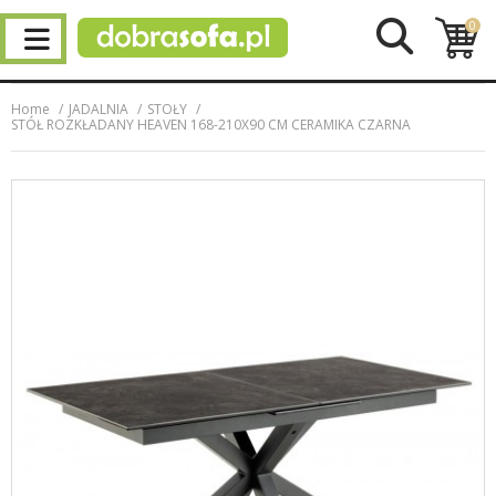
0
Home
JADALNIA
STOŁY
STÓŁ ROZKŁADANY HEAVEN 168-210X90 CM CERAMIKA CZARNA