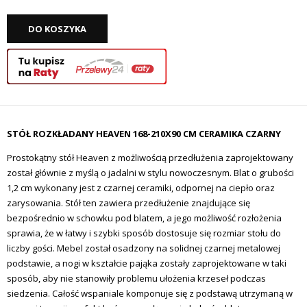
DO KOSZYKA
STÓŁ ROZKŁADANY HEAVEN 168-210X90 CM CERAMIKA CZARNY
Prostokątny stół Heaven z możliwością przedłużenia zaprojektowany
został głównie z myślą o jadalni w stylu nowoczesnym. Blat o grubości
1,2 cm wykonany jest z czarnej ceramiki, odpornej na ciepło oraz
zarysowania. Stół ten zawiera przedłużenie znajdujące się
bezpośrednio w schowku pod blatem, a jego m
ożliwość rozłożenia
sprawia, że w łatwy i szybki sposób dostosuje się rozmiar stołu do
liczby gości.
Mebel został osadzony na solidnej czarnej metalowej
podstawie, a n
ogi w kształcie pająka zostały zaprojektowane w taki
sposób, aby nie stanowiły problemu ułożenia krzeseł podczas
siedzenia.
Całość w
spaniale komponuje się z podstawą utrzymaną w