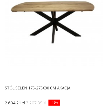
STÓŁ SELEN 175-275X90 CM AKACJA
2 694,21 zł
3 207,39 zł
-16%