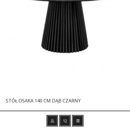
STÓŁ OSAKA 140 CM DĄB CZARNY
2 829,46 zł
3 368,40 zł
-16%