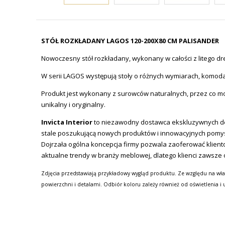
STÓŁ ROZKŁADANY LAGOS 120-200X80 CM PALISANDER
Nowoczesny stół rozkładany, wykonany w całości z litego dr
W serii LAGOS występują stoły o różnych wymiarach, komoda, 
Produkt jest wykonany z surowców naturalnych, przez co moż
unikalny i oryginalny.
Invicta Interior
to niezawodny dostawca ekskluzywnych des
stale poszukującą nowych produktów i innowacyjnych pomy
Dojrzała ogólna koncepcja firmy pozwala zaoferować kliento
aktualne trendy w branży meblowej, dlatego klienci zawsze 
Zdjęcia przedstawiają przykładowy wygląd produktu. Ze względu na wła
powierzchni i detalami. Odbiór koloru zależy również od oświetlenia i 