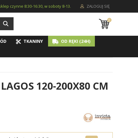
i sklep czynne 8:30-16:30, w soboty 8-13.
ZALOGUJ SIĘ
0
ÓD
TKANINY
OD RĘKI (24H)
LAGOS 120-200X80 CM