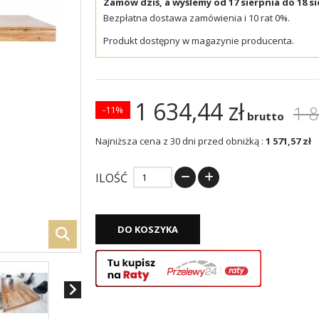
Zamów dziś, a wyślemy od 17 sierpnia do 18 si
Bezpłatna dostawa zamówienia i 10 rat 0%.
Produkt dostępny w magazynie producenta.
1 634,44 zł
1 8
-11%
brutto
Najniższa cena z 30 dni przed obniżką :
1 571,57 zł
ILOŚĆ
DO KOSZYKA