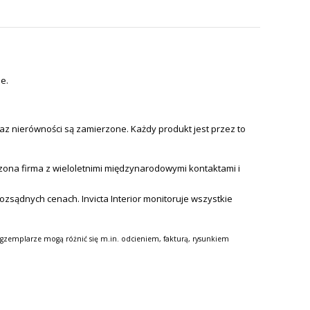
e.
az nierówności są zamierzone. Każdy produkt jest przez to
ona firma z wieloletnimi międzynarodowymi kontaktami i
zsądnych cenach. Invicta Interior monitoruje wszystkie
gzemplarze mogą różnić się m.in. odcieniem, fakturą, rysunkiem