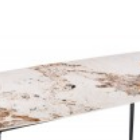
KŁADANY LAGOS 160-240X100 CM...
WITRYNA LAGOS 120X35 CM PALIS
3 zł
2 511,04 zł
3 249,45 zł
3 651,07 zł
-11%
-11