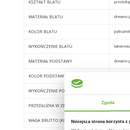
KSZTAŁT BLATU
prostoką
MATERIAŁ BLATU
drewno p
KOLOR BLATU
palisande
WYKOŃCZENIE BLATU
lakierow
MATERIAŁ PODSTAWY
drewno p
KOLOR PODSTAWY
palisande
WYKOŃCZENIE PODSTAWY
lakiero
Zgoda
PRZEDŁUŻKA W ZESTAWIE
tak
WAGA BRUTTO (KG)
42
Niniejsza strona korzysta z