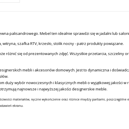
ewna palisandrowego. Mebel ten idealnie sprawdzi się w jadalni lub saloni
witryna, szafka RTV, krzesło, stolik nocny - patrz produkty powiązane.
e różnić się od prezentowanych zdjęć. Wszystkie przetarcia, szczeliny or
ignerskich mebli i akcesoriów domowych. Jest to dynamiczna i doświadcz
słów.
m duży wybór nowoczesnych i klasycznych mebli o wyjątkowej jakości w ro
otrzymują najnowsze i najwyższej jakości designerskie meble.
ściwości materiałów, ręczne wykończenie oraz różnice między partiami, poszczególne e
ustawień ekranu.