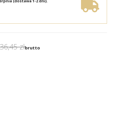
erpnia (dostawa 1-2 dni).
36,45 zł
brutto