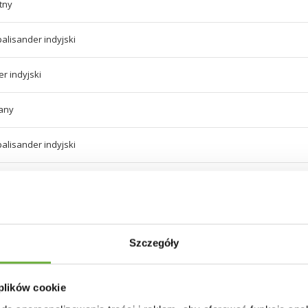
tny
alisander indyjski
r indyjski
any
alisander indyjski
r indyjski
wana
Szczegóły
 plików cookie