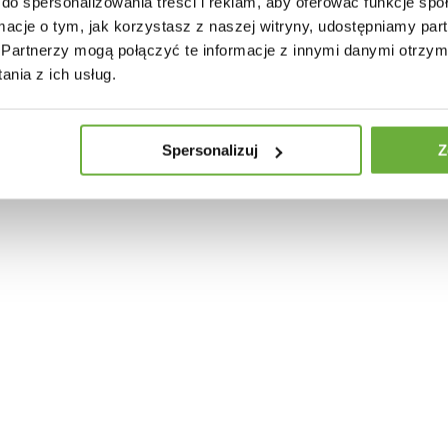
do spersonalizowania treści i reklam, aby oferować funkcje sp
ormacje o tym, jak korzystasz z naszej witryny, udostępniamy p
Partnerzy mogą połączyć te informacje z innymi danymi otrzym
nia z ich usług.
30 INNYCH PRODUKTÓW W TEJ SAMEJ KATEGORII
Spersonalizuj
Z