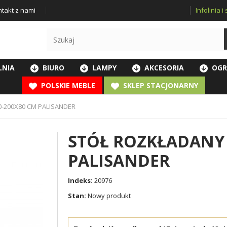
Infolinia 
takt z nami
LNIA
BIURO
LAMPY
AKCESORIA
OGR
POLSKIE MEBLE
SKLEP STACJONARNY
-200X80 CM PALISANDER
STÓŁ ROZKŁADANY 
PALISANDER
Indeks:
20976
Stan:
Nowy produkt