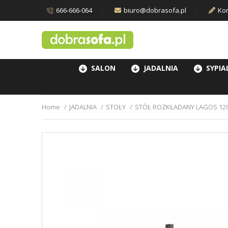
666-666-064
biuro@dobrasofa.pl
Kon
SALON
JADALNIA
SYPIA
Home
JADALNIA
STOŁY
STÓŁ ROZKŁADANY LAGOS 120