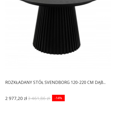
ROZKŁADANY STÓŁ SVENDBORG 120-220 CM DĄB...
2 977,20 zł
3 461,86 zł
-14%