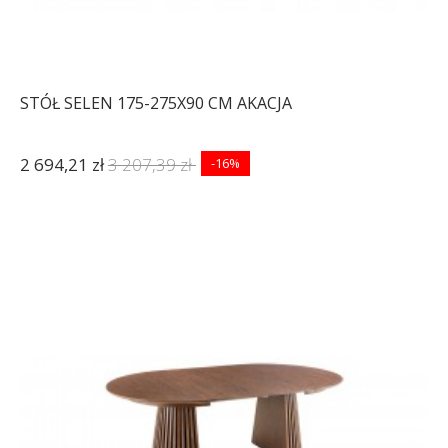
STÓŁ SELEN 175-275X90 CM AKACJA
2 694,21 zł
3 207,39 zł
-16%