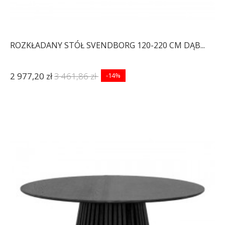
ROZKŁADANY STÓŁ SVENDBORG 120-220 CM DĄB...
2 977,20 zł
3 461,86 zł
-14%