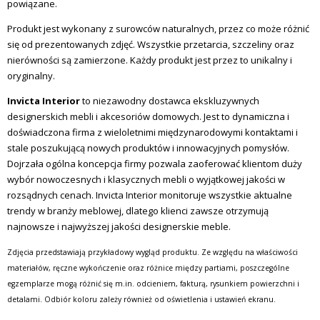
powiązane.
Produkt jest wykonany z surowców naturalnych, przez co może różnić
się od prezentowanych zdjęć. Wszystkie przetarcia, szczeliny oraz
nierówności są zamierzone. Każdy produkt jest przez to unikalny i
oryginalny.
Invicta Interior
to niezawodny dostawca ekskluzywnych
designerskich mebli i akcesoriów domowych. Jest to dynamiczna i
doświadczona firma z wieloletnimi międzynarodowymi kontaktami i
stale poszukującą nowych produktów i innowacyjnych pomysłów.
Dojrzała ogólna koncepcja firmy pozwala zaoferować klientom duży
wybór nowoczesnych i klasycznych mebli o wyjątkowej jakości w
rozsądnych cenach. Invicta Interior monitoruje wszystkie aktualne
trendy w branży meblowej, dlatego klienci zawsze otrzymują
najnowsze i najwyższej jakości designerskie meble.
Zdjęcia przedstawiają przykładowy wygląd produktu. Ze względu na właściwości
materiałów, ręczne wykończenie oraz różnice między partiami, poszczególne
egzemplarze mogą różnić się m.in. odcieniem, fakturą, rysunkiem powierzchni i
detalami. Odbiór koloru zależy również od oświetlenia i ustawień ekranu.