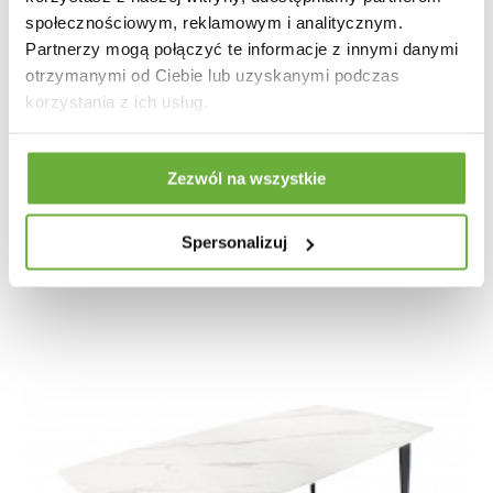
społecznościowym, reklamowym i analitycznym.
Partnerzy mogą połączyć te informacje z innymi danymi
otrzymanymi od Ciebie lub uzyskanymi podczas
korzystania z ich usług.
STÓŁ NAXOS 130CM MARMUR BEŻOWY
5 663,78 zł
6 992,32 zł
-19%
Zezwól na wszystkie
Spersonalizuj