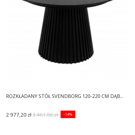
ROZKŁADANY STÓŁ SVENDBORG 120-220 CM DĄB...
2 977,20 zł
3 461,86 zł
-14%