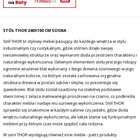
STÓŁ THOR 240X100 CM SOSNA
Stół THOR to stylowy mebel pasujący do każdego wnętrza w stylu
industrialnym czy rustykalnym, gdzie stół ten dzięki swojej
niesamowitej strukturze oraz wymiarom doda przestrzeni charakteru i
naturalnego wykończenia. Głównym elementem stołu jest jego robiący
ogromne wrażenie blat wykonany z litego drewna sosnowego w jego
naturalnym kolorze, na którym została zachowana oryginalna
struktura drewna w postaci sęków i słojów, co prezentuje się
zjawiskowo. Blat stołu został osadzony na stabilnej podstawie
stworzonej z żelaza malowanego proszkowo na czarno, co podkreśla
charakter mebla i nadaje mu surowego wykończenia. Stół THOR
sprawdzi się znakomicie w każdym salonie czy jadalni, gdzie doda
wnętrzu naturalnego wykończenia, ale także stanie się funkcjonalnym
meblem przy którym czas może spędzić cała rodzina.
W serii THOR występują również inne meble - patrz produkty