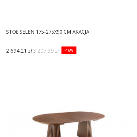
STÓŁ SELEN 175-275X90 CM AKACJA
2 694,21 zł
3 207,39 zł
-16%