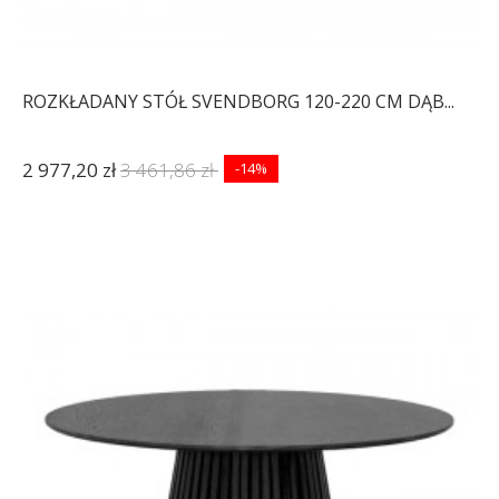
ROZKŁADANY STÓŁ SVENDBORG 120-220 CM DĄB...
2 977,20 zł
3 461,86 zł
-14%