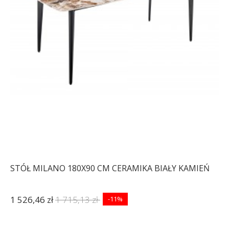
STÓŁ THOR 240X100 CM
ŁAWKA THOR 180 CM
DZIKI DĄB
3 572,01 zł
4 013,50 zł
1 217,30 zł
1 367,75 zł
-11%
-11%
STÓŁ MILANO 180X90 CM CERAMIKA BIAŁY KAMIEŃ
1 526,46 zł
1 715,13 zł
-11%