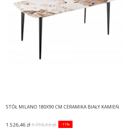
STÓŁ WILMA 120X80 CM
DZIKI DĄB
547,81 zł
676,31 zł
-19%
STÓŁ MILANO 180X90 CM CERAMIKA BIAŁY KAMIEŃ
1 526,46 zł
1 715,13 zł
-11%