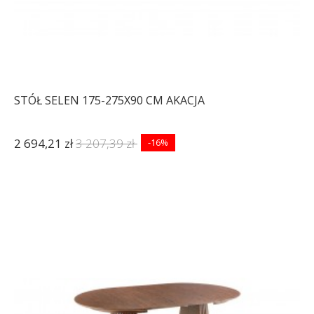
STÓŁ SELEN 175-275X90 CM AKACJA
2 694,21 zł
3 207,39 zł
-16%