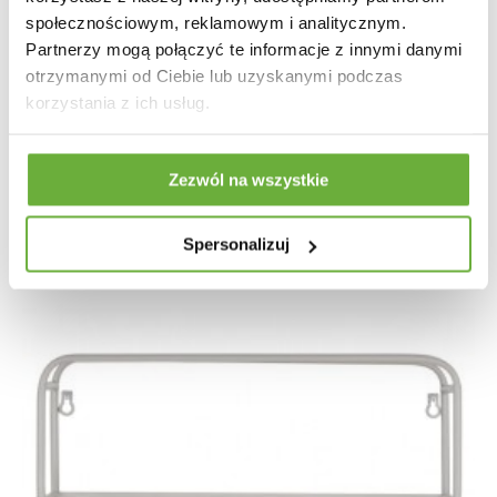
społecznościowym, reklamowym i analitycznym.
ZESTAW WIESZAKÓW THREE APES ZŁOTE
Partnerzy mogą połączyć te informacje z innymi danymi
otrzymanymi od Ciebie lub uzyskanymi podczas
korzystania z ich usług.
227,81 zł
255,97 zł
-11%
Zezwól na wszystkie
Spersonalizuj