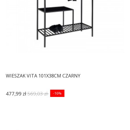
WIESZAK VITA 101X38CM CZARNY
477,99 zł
569,03 zł
-16%