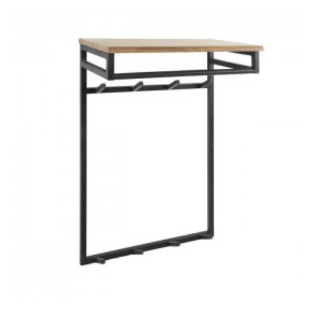
WIESZAK BREMEN 176
WIESZAK BREMEN- BIAŁY
CM CZARNY
187,46 zł
231,44 zł
187,46 zł
231,44 zł
-19%
-19%