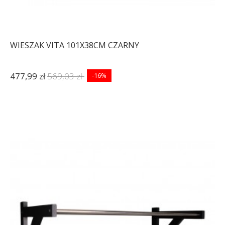
WIESZAK VITA 101X38CM CZARNY
477,99 zł
569,03 zł
-16%