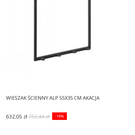
CZARNY
375,22 zł
463,24 zł
187,46 zł
231,44 zł
-19%
-19%
WIESZAK ŚCIENNY ALP 55X35 CM AKACJA
632,05 zł
752,44 zł
-16%