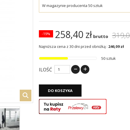
W magazynie producenta 50 sztuk
258,40 zł
319,0
-19%
brutto
Najniższa cena z 30 dni przed obniżką :
246,09 zł
50 sztuk
ILOŚĆ
DO KOSZYKA