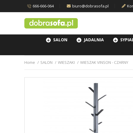
666-666-064
biuro@dobrasofa.pl
Kon
SALON
JADALNIA
SYPIA
Home
SALON
WIESZAKI
WIESZAK VINSON - CZARNY