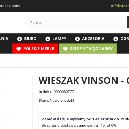
Infolinia 
takt z nami
LNIA
BIURO
LAMPY
AKCESORIA
OGR
POLSKIE MEBLE
SKLEP STACJONARNY
WIESZAK VINSON -
Indeks:
0000080777
Stan:
Nowy produkt
Zamów dziś, a wyślemy od 19 sierpnia do 21 si
Bezpłatna dostawa zamówienia i 10 rat 0%.