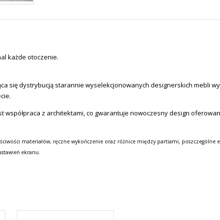
mal każde otoczenie.
a się dystrybucją starannie wyselekcjonowanych designerskich mebli wysok
cie.
st współpraca z architektami, co gwarantuje nowoczesny design oferowa
ściwości materiałów, ręczne wykończenie oraz różnice między partiami, poszczególne e
ustawień ekranu.