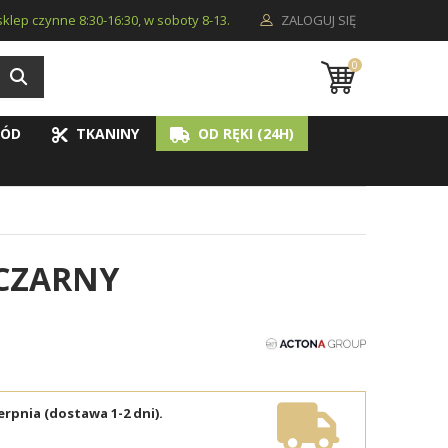
i sklep czynne 8:30-16:30, w soboty 8-13.
ZALOGUJ SIĘ
0
ÓD
TKANINY
OD RĘKI (24H)
 CZARNY
erpnia (dostawa 1-2 dni).