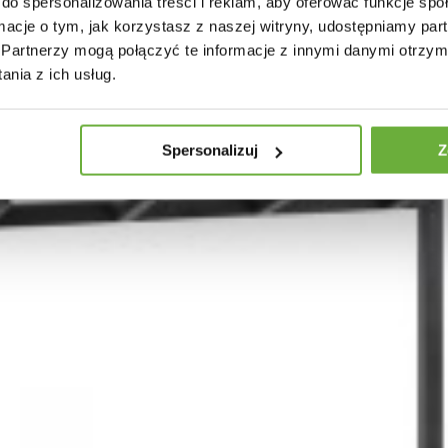
do spersonalizowania treści i reklam, aby oferować funkcje sp
ormacje o tym, jak korzystasz z naszej witryny, udostępniamy p
Partnerzy mogą połączyć te informacje z innymi danymi otrzym
nia z ich usług.
Spersonalizuj
Z