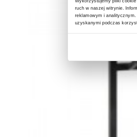
Wykorzystujemy pliki cookie 
ruch w naszej witrynie. Inf
375,22 zł
463,24 zł
-19%
reklamowym i analitycznym. 
uzyskanymi podczas korzysta