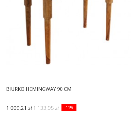
580,88 zł
717,13 zł
580,88 zł
717,13 zł
-19%
-19%
BIURKO HEMINGWAY 90 CM
1 009,21 zł
1 133,95 zł
-11%