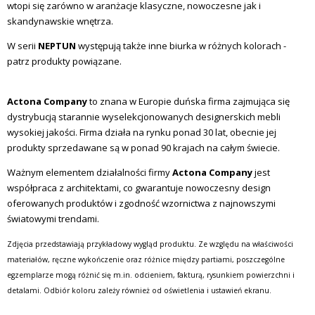
wtopi się zarówno w aranżacje klasyczne, nowoczesne jak i
skandynawskie wnętrza.
W serii
NEPTUN
występują także inne biurka w różnych kolorach -
patrz produkty powiązane.
Actona Company
to znana w Europie duńska firma zajmująca się
dystrybucją starannie wyselekcjonowanych designerskich mebli
wysokiej jakości. Firma działa na rynku ponad 30 lat, obecnie jej
produkty sprzedawane są w ponad 90 krajach na całym świecie.
Ważnym elementem działalności firmy
Actona Company
jest
współpraca z architektami, co gwarantuje nowoczesny design
oferowanych produktów i zgodność wzornictwa z najnowszymi
światowymi trendami.
Zdjęcia przedstawiają przykładowy wygląd produktu. Ze względu na właściwości
materiałów, ręczne wykończenie oraz różnice między partiami, poszczególne
egzemplarze mogą różnić się m.in. odcieniem, fakturą, rysunkiem powierzchni i
detalami. Odbiór koloru zależy również od oświetlenia i ustawień ekranu.