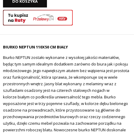
DO KOSZYKA
BIURKO NEPTUN 110X50 CM BIAŁY
Biurko NEPTUN zostało wykonane z wysokiej jakości materiałów,
będąc tym samym idealnym dodatkiem zarówno do biura jak i pokoju
młodzieżowego. Jego największym atutem bez wątpienia
jest prostota
oraz funkcjonalność, która sprawia, że wkomponuje się w wiele
przestronnych wnętrz. Jasny blat wykonany z melaminy wraz z
szufladami osadzony jest na czterech stalowych nogach w
kolorze białym co podkreśla uniwersalność tego mebla.
Biurko
wyposażone jest w trzy
pojemne szuflady, w kolorze dębu bielonego
osadzone na prowadnicach, które przystosowane są głównie do
przechowywania przedmiotów biurowych oraz rzeczy codziennego
użytku, dzięki czemu mebel pozwala na zachowanie porządku na
powierzchni roboczej blatu. Nowoczesne biurko NEPTUN doskonale