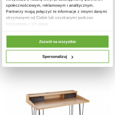
społecznościowym, reklamowym i analitycznym.
Partnerzy mogą połączyć te informacje z innymi danymi
BIURKO ANGUS 110X50 CM DZIKI DĄB
otrzymanymi od Ciebie lub uzyskanymi podczas
korzystania z ich usług.
483,25 zł
596,61 zł
-19%
Zezwól na wszystkie
Spersonalizuj