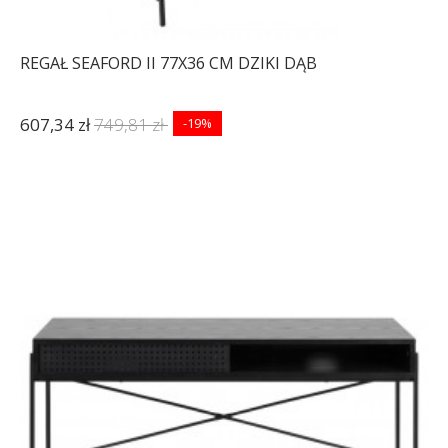
REGAŁ SEAFORD II 77X36 CM DZIKI DĄB
607,34 zł
749,81 zł
-19%