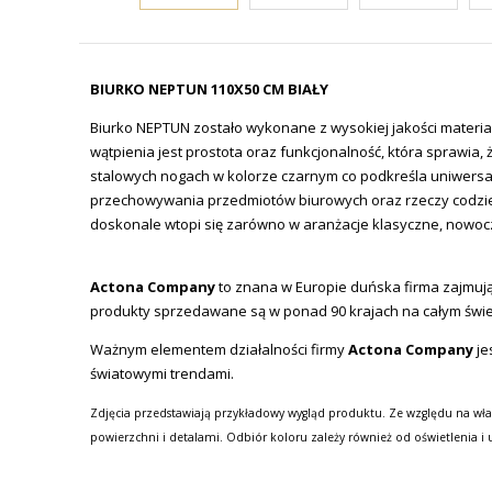
BIURKO NEPTUN 110X50 CM BIAŁY
Biurko NEPTUN zostało wykonane z wysokiej jakości materi
wątpienia
jest prostota oraz funkcjonalność, która sprawia
stalowych nogach w kolorze czarnym co podkreśla uniwersa
przechowywania przedmiotów biurowych oraz rzeczy codzie
doskonale wtopi się zarówno w aranżacje klasyczne, nowoc
Actona Company
to znana w Europie duńska firma zajmując
produkty sprzedawane są w ponad 90 krajach na całym świe
Ważnym elementem działalności firmy
Actona Company
je
światowymi trendami.
Zdjęcia przedstawiają przykładowy wygląd produktu. Ze względu na wła
powierzchni i detalami. Odbiór koloru zależy również od oświetlenia i 