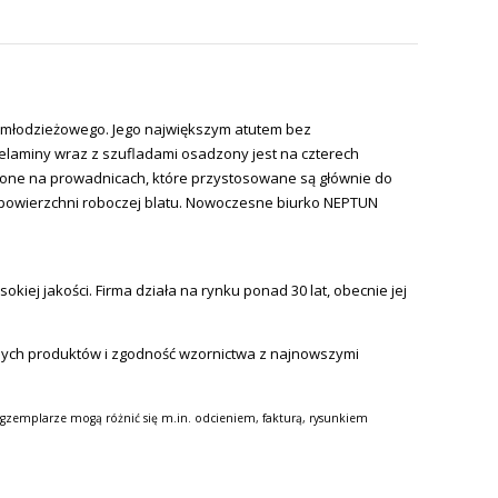
u młodzieżowego. Jego największym atutem bez
melaminy wraz z szufladami osadzony jest na czterech
one na prowadnicach, które przystosowane są głównie do
powierzchni roboczej blatu. Nowoczesne biurko NEPTUN
iej jakości. Firma działa na rynku ponad 30 lat, obecnie jej
nych produktów i zgodność wzornictwa z najnowszymi
gzemplarze mogą różnić się m.in. odcieniem, fakturą, rysunkiem