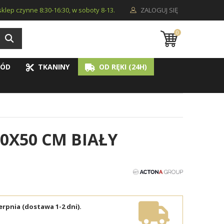
i sklep czynne 8:30-16:30, w soboty 8-13.
ZALOGUJ SIĘ
0
ÓD
TKANINY
OD RĘKI (24H)
0X50 CM BIAŁY
erpnia (dostawa 1-2 dni).