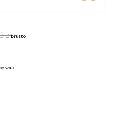
3 zł
brutto
by sztuk