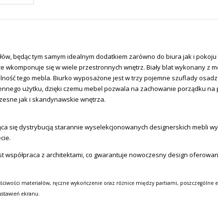
ałów, będąc tym samym idealnym dodatkiem zarówno do biura jak i pokoj
, że wkomponuje się w wiele przestronnych wnętrz. Biały blat wykonany z 
lność tego mebla.
Biurko wyposażone jest w trzy
pojemne szuflady osadz
nnego użytku, dzięki czemu mebel pozwala na zachowanie porządku na 
zesne jak i skandynawskie wnętrza.
a się dystrybucją starannie wyselekcjonowanych designerskich mebli wysok
cie.
st współpraca z architektami, co gwarantuje nowoczesny design oferowa
ściwości materiałów, ręczne wykończenie oraz różnice między partiami, poszczególne e
ustawień ekranu.