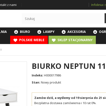
Infolinia 
takt z nami
LNIA
BIURO
LAMPY
AKCESORIA
OGR
POLSKIE MEBLE
SKLEP STACJONARNY
ŁY
BIURKO NEPTUN 11
Indeks:
H000017986
Stan:
Nowy produkt
Zamów dziś, a wyślemy od 19 sierpnia do 21 si
Bezpłatna dostawa zamówienia i 10 rat 0%.