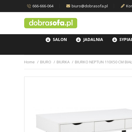
666-666-064
biuro@dobrasofa.pl
Kon
SALON
JADALNIA
SYPIA
Home
BIURO
BIURKA
BIURKO NEPTUN 110X50 CM BIA