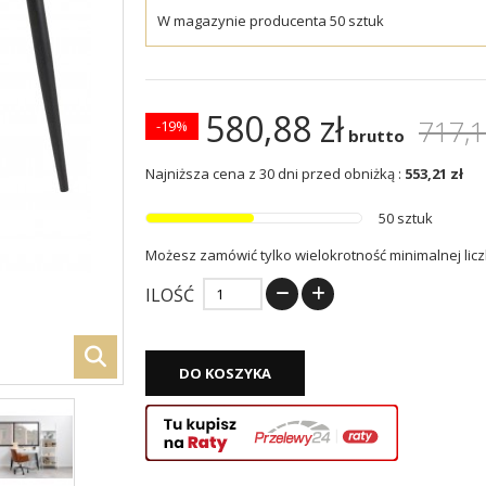
W magazynie producenta 50 sztuk
580,88 zł
717,1
-19%
brutto
Najniższa cena z 30 dni przed obniżką :
553,21 zł
50 sztuk
Możesz zamówić tylko wielokrotność minimalnej licz
ILOŚĆ
DO KOSZYKA