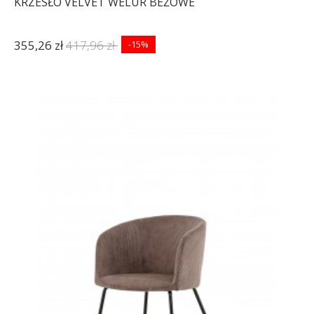
KRZESŁO VELVET WELUR BEŻOWE
355,26 zł
417,96 zł
-15%