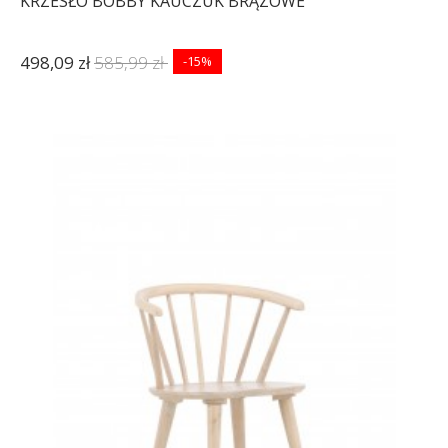
KRZESŁO BOBBY KAUCZUK BRĄZOWE
498,09 zł
585,99 zł
-15%