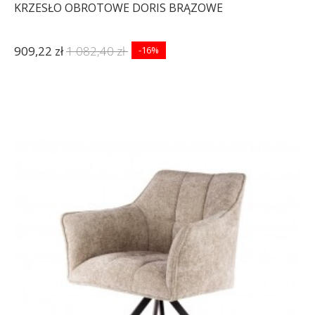
KRZESŁO OBROTOWE DORIS BRĄZOWE
909,22 zł
1 082,40 zł
-16%