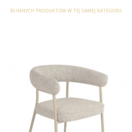
30 INNYCH PRODUKTÓW W TEJ SAMEJ KATEGORII:
KRZESŁO BATILDA
KRZESŁO BATILDA
ZIELONE
BEŻOWE
455,04 zł
561,78 zł
455,04 zł
561,78 zł
-19%
-19%