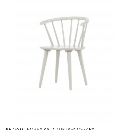
KRZESŁO BOBBY KAUCZUK JASNOSZARY