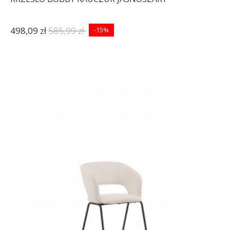
498,09 zł
585,99 zł
-15%