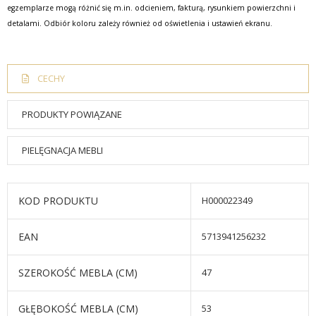
egzemplarze mogą różnić się m.in. odcieniem, fakturą, rysunkiem powierzchni i
detalami. Odbiór koloru zależy również od oświetlenia i ustawień ekranu.
CECHY
PRODUKTY POWIĄZANE
PIELĘGNACJA MEBLI
KOD PRODUKTU
H000022349
EAN
5713941256232
SZEROKOŚĆ MEBLA (CM)
47
GŁĘBOKOŚĆ MEBLA (CM)
53