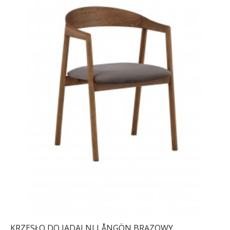
KRZESŁO DO JADALNI LÅNGÖN BRĄZOWY