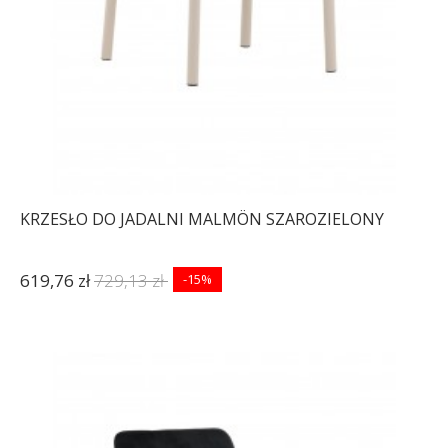
KRZESŁO DO JADALNI MALMÖN SZAROZIELONY
619,76 zł
729,13 zł
-15%