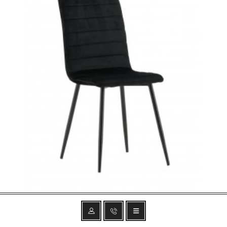
KRZESŁO DO JADALNI WINDU CZARNY