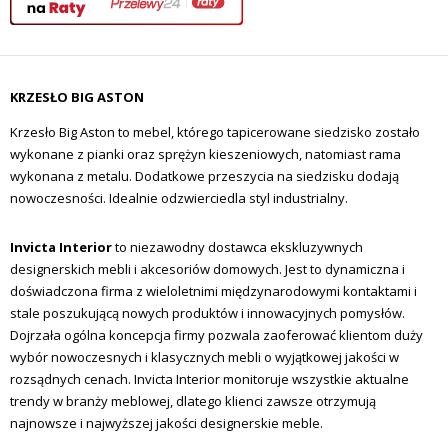
KRZESŁO BIG ASTON
Krzesło Big Aston to mebel, którego tapicerowane siedzisko zostało
wykonane z pianki oraz sprężyn kieszeniowych, natomiast rama
wykonana z metalu. Dodatkowe przeszycia na siedzisku dodają
nowoczesności. Idealnie odzwierciedla styl industrialny.
Invicta Interior
to niezawodny dostawca ekskluzywnych
designerskich mebli i akcesoriów domowych.
Jest to dynamiczna i
doświadczona firma z wieloletnimi międzynarodowymi kontaktami i
stale poszukującą nowych produktów i innowacyjnych pomysłów.
Dojrzała ogólna koncepcja firmy pozwala zaoferować klientom duży
wybór nowoczesnych i klasycznych mebli o wyjątkowej jakości w
rozsądnych cenach.
Invicta Interior monitoruje wszystkie aktualne
trendy w branży meblowej, dlatego klienci zawsze otrzymują
najnowsze i najwyższej jakości designerskie meble.