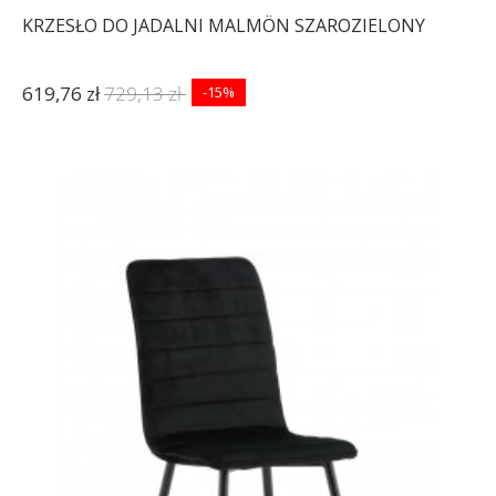
KRZESŁO DO JADALNI MALMÖN SZAROZIELONY
619,76 zł
729,13 zł
-15%