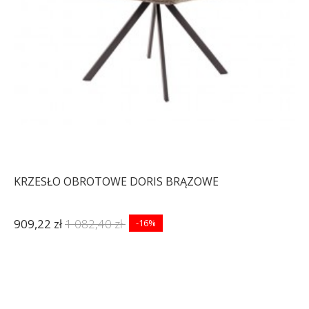
KRZESŁO OBROTOWE DORIS BRĄZOWE
909,22 zł
1 082,40 zł
-16%