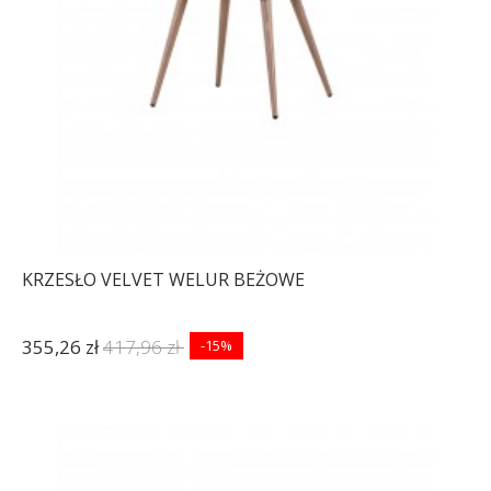
KRZESŁO VELVET WELUR BEŻOWE
355,26 zł
417,96 zł
-15%