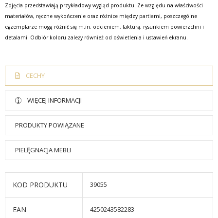
Zdjęcia przedstawiają przykładowy wygląd produktu. Ze względu na właściwości
materiałów, ręczne wykończenie oraz różnice między partiami, poszczególne
egzemplarze mogą różnić się m.in. odcieniem, fakturą, rysunkiem powierzchni i
detalami. Odbiór koloru zależy również od oświetlenia i ustawień ekranu.
CECHY
WIĘCEJ INFORMACJI
PRODUKTY POWIĄZANE
PIELĘGNACJA MEBLI
KOD PRODUKTU
39055
EAN
4250243582283