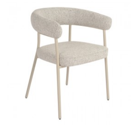
KRZESŁO BIG ASTON
KRZESŁO BIG ASTON
BRĄZOWE
SZARE I
715,44 zł
803,87 zł
726,66 zł
816,47 zł
-11%
-11%