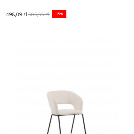
498,09 zł
585,99 zł
-15%