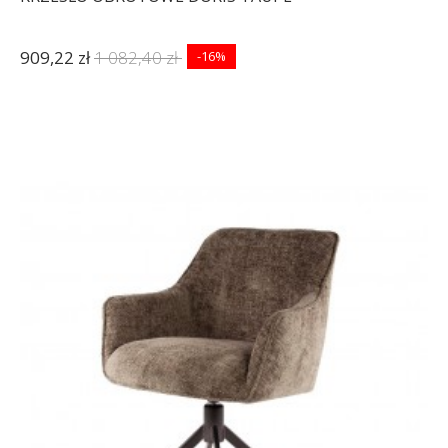
909,22 zł
1 082,40 zł
-16%