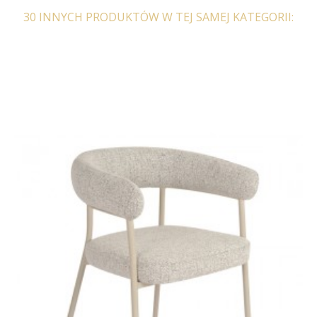
30 INNYCH PRODUKTÓW W TEJ SAMEJ KATEGORII:
ZESTAW KRZESEŁ
ZESTAW KRZESEŁ
DEMINA TAUPE
DEMINA CZARNE
EKOSKÓRA...
EKOSKÓRA - 4SZT
653,53 zł
806,83 zł
653,53 zł
806,83 zł
-19%
-19%