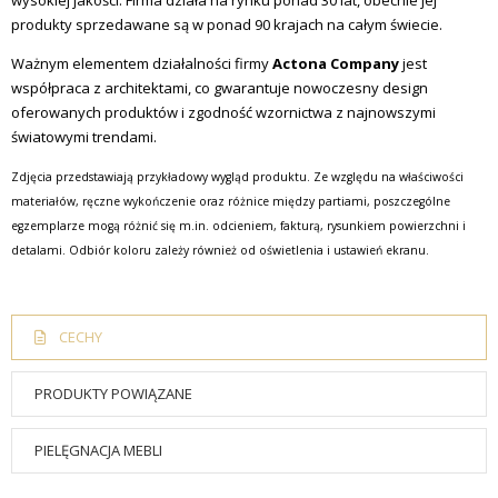
wysokiej jakości. Firma działa na rynku ponad 30 lat, obecnie jej
produkty sprzedawane są w ponad 90 krajach na całym świecie.
Ważnym elementem działalności firmy
Actona Company
jest
współpraca z architektami, co gwarantuje nowoczesny design
oferowanych produktów i zgodność wzornictwa z najnowszymi
światowymi trendami.
Zdjęcia przedstawiają przykładowy wygląd produktu. Ze względu na właściwości
materiałów, ręczne wykończenie oraz różnice między partiami, poszczególne
egzemplarze mogą różnić się m.in. odcieniem, fakturą, rysunkiem powierzchni i
detalami. Odbiór koloru zależy również od oświetlenia i ustawień ekranu.
CECHY
PRODUKTY POWIĄZANE
PIELĘGNACJA MEBLI