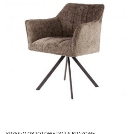
KRZESŁO OBROTOWE DORIS BRĄZOWE