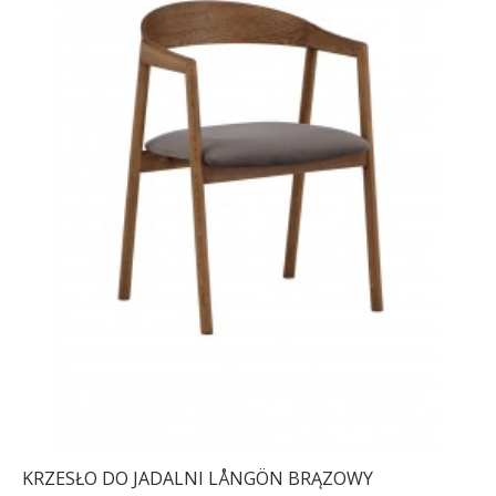
KRZESŁO DO JADALNI LÅNGÖN BRĄZOWY