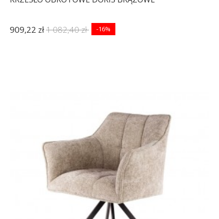
909,22 zł
1 082,40 zł
-16%