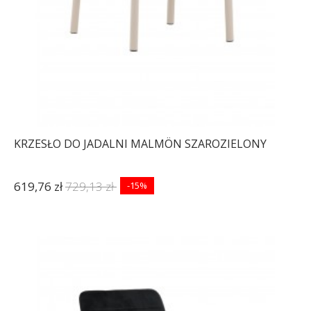
KRZESŁO DO JADALNI MALMÖN SZAROZIELONY
619,76 zł
729,13 zł
-15%