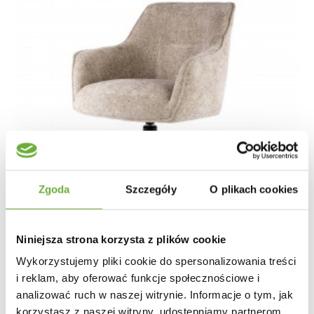
Zgoda
Szczegóły
O plikach cookies
Niniejsza strona korzysta z plików cookie
Wykorzystujemy pliki cookie do spersonalizowania treści
i reklam, aby oferować funkcje społecznościowe i
analizować ruch w naszej witrynie. Informacje o tym, jak
KRZESŁO OBROTOWE KARA BEŻOWE
korzystasz z naszej witryny, udostępniamy partnerom