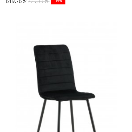
619,76 zł
729,13 zł
-15%