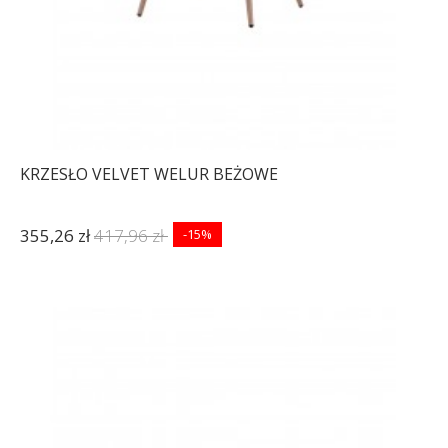
KRZESŁO VELVET WELUR BEŻOWE
355,26 zł
417,96 zł
-15%