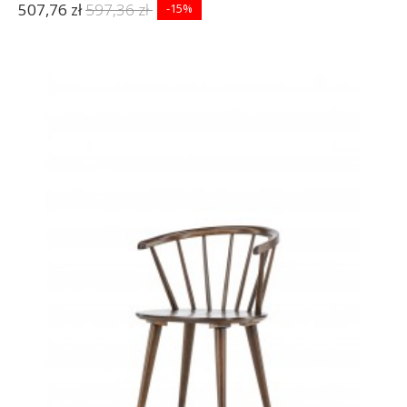
507,76 zł
597,36 zł
-15%