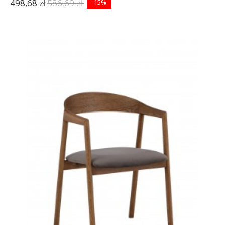
498,68 zł
586,69 zł
-15%