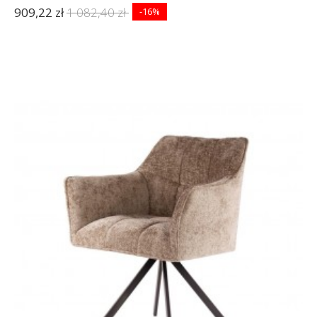
909,22 zł
1 082,40 zł
-16%