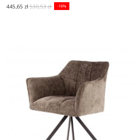
445,65 zł
530,53 zł
-16%