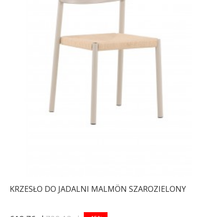
KRZESŁO DO JADALNI MALMÖN SZAROZIELONY