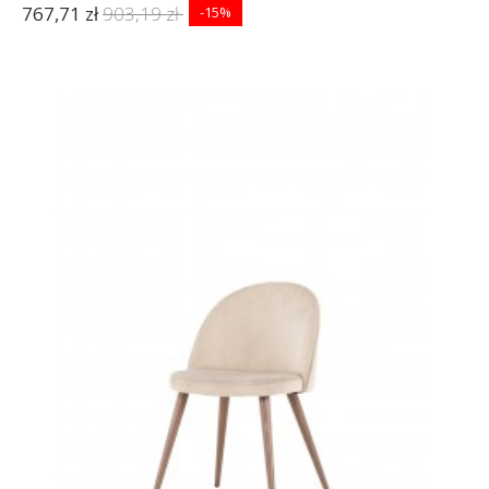
767,71 zł
903,19 zł
-15%