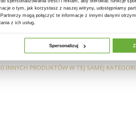
do spersonalizowania treści i reklam, aby oferować funkcje sp
ormacje o tym, jak korzystasz z naszej witryny, udostępniamy p
owane
Partnerzy mogą połączyć te informacje z innymi danymi otrzym
nia z ich usług.
okietników
Spersonalizuj
Z
30 INNYCH PRODUKTÓW W TEJ SAMEJ KATEGORII