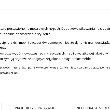
zostało postawione na metalowych nogach. Dodatkowe pikowania na siedzi
 Idealnie odzwierciedla styl retro.
signerskich mebli i akcesoriów domowych.
Jest to dynamiczna i doświadc
słów.
tom duży wybór nowoczesnych i klasycznych mebli o wyjątkowej jakości w
otrzymują najnowsze i najwyższej jakości designerskie meble.
ściwości materiałów, ręczne wykończenie oraz różnice między partiami, poszczególne e
ustawień ekranu.
PRODUKTY POWIĄZANE
PIELĘGNACJA MEBLI