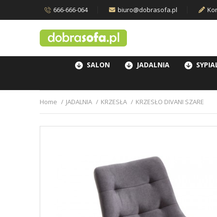
666-666-064
biuro@dobrasofa.pl
Kon
SALON
JADALNIA
SYPIA
Home
JADALNIA
KRZESŁA
KRZESŁO DIVANI SZARE