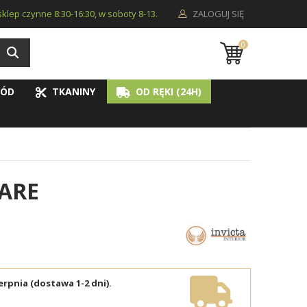
i sklep czynne 8:30-16:30, w soboty 8-13.
ZALOGUJ SIĘ
0
ÓD
TKANINY
OD RĘKI (24H)
ZARE
erpnia (dostawa 1-2 dni).