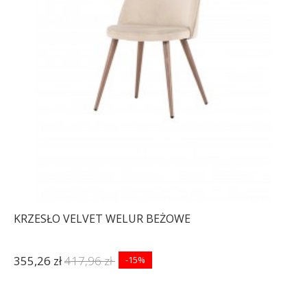
KRZESŁO VELVET WELUR BEŻOWE
355,26 zł
417,96 zł
-15%