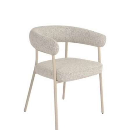
KRZESŁO DUTCH SZARE
KRZESŁO DUTCH
MUSZTARDOWE WELUR
559,76 zł
628,94 zł
541,55 zł
608,48 zł
-11%
-11%