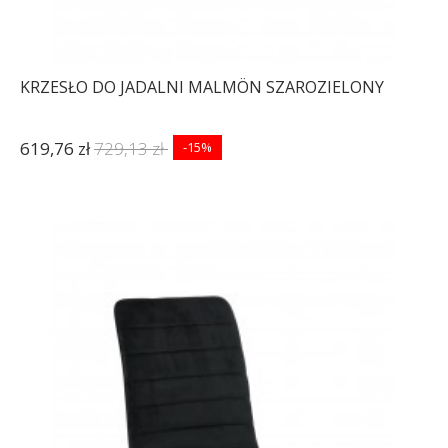
KRZESŁO DO JADALNI MALMÖN SZAROZIELONY
619,76 zł
729,13 zł
-15%