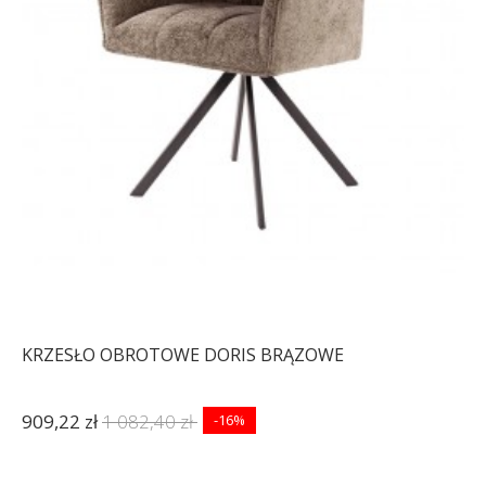
KRZESŁO OBROTOWE DORIS BRĄZOWE
909,22 zł
1 082,40 zł
-16%