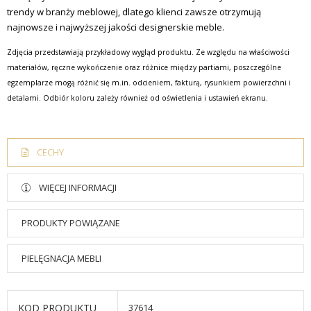
trendy w branży meblowej, dlatego klienci zawsze otrzymują
najnowsze i najwyższej jakości designerskie meble.
Zdjęcia przedstawiają przykładowy wygląd produktu. Ze względu na właściwości
materiałów, ręczne wykończenie oraz różnice między partiami, poszczególne
egzemplarze mogą różnić się m.in. odcieniem, fakturą, rysunkiem powierzchni i
detalami. Odbiór koloru zależy również od oświetlenia i ustawień ekranu.
CECHY
WIĘCEJ INFORMACJI
PRODUKTY POWIĄZANE
PIELĘGNACJA MEBLI
KOD PRODUKTU
37614