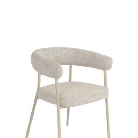
ZESTAW KRZESEŁ ERIS
ZESTAW KRZESEŁ ERIS
BIAŁE - 4SZT
SZARE - 4SZT.
956,03 zł
1 180,29 zł
956,03 zł
1 180,29 zł
-19%
-19%