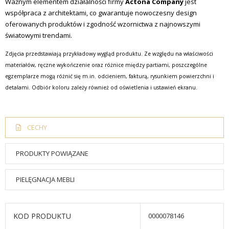
Ważnym elementem działalności firmy
Actona Company
jest
współpraca z architektami, co gwarantuje nowoczesny design
oferowanych produktów i zgodność wzornictwa z najnowszymi
światowymi trendami.
Zdjęcia przedstawiają przykładowy wygląd produktu. Ze względu na właściwości
materiałów, ręczne wykończenie oraz różnice między partiami, poszczególne
egzemplarze mogą różnić się m.in. odcieniem, fakturą, rysunkiem powierzchni i
detalami. Odbiór koloru zależy również od oświetlenia i ustawień ekranu.
CECHY
PRODUKTY POWIĄZANE
PIELĘGNACJA MEBLI
KOD PRODUKTU
0000078146