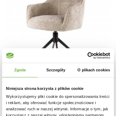
Zgoda
Szczegóły
O plikach cookies
Niniejsza strona korzysta z plików cookie
Wykorzystujemy pliki cookie do spersonalizowania treści
KRZESŁO OBROTOWE KARA BEŻOWE
i reklam, aby oferować funkcje społecznościowe i
analizować ruch w naszej witrynie. Informacje o tym, jak
korzystasz z naszej witryny, udostępniamy partnerom
-16%