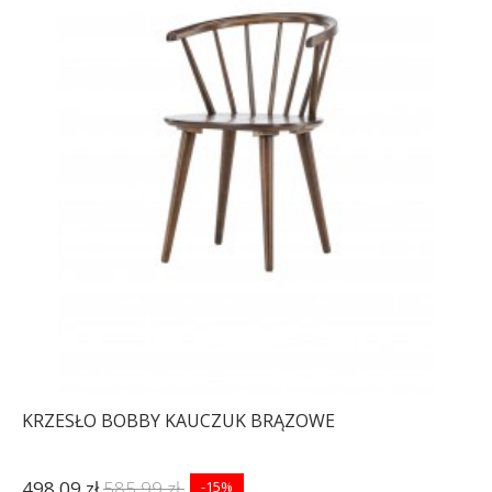
KRZESŁO BOBBY KAUCZUK BRĄZOWE
498,09 zł
585,99 zł
-15%