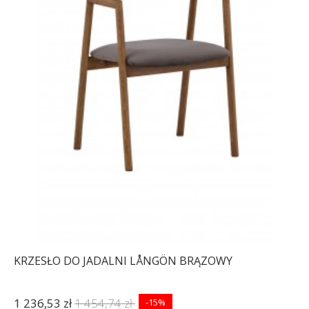
KRZESŁO DO JADALNI LÅNGÖN BRĄZOWY
1 236,53 zł
1 454,74 zł
-15%