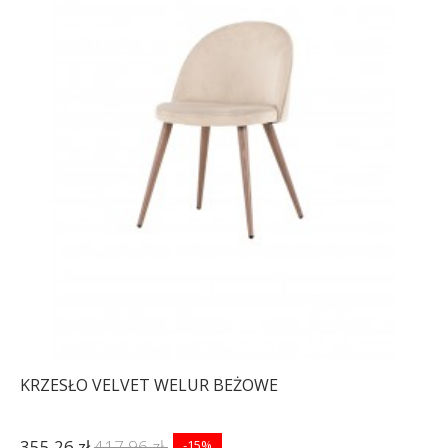
KRZESŁO VELVET WELUR BEŻOWE
355,26 zł
417,96 zł
-15%