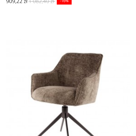
909,22 zł
1 082,40 zł
-16%