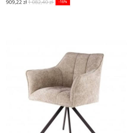
909,22 zł
1 082,40 zł
-16%