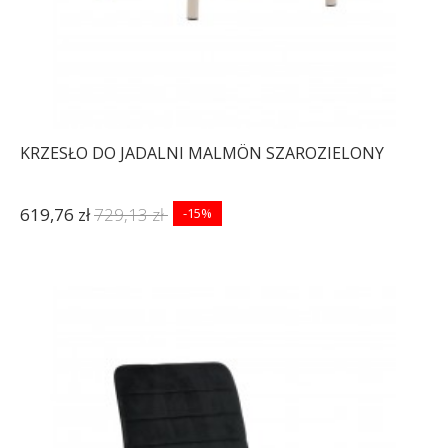
KRZESŁO DO JADALNI MALMÖN SZAROZIELONY
619,76 zł
729,13 zł
-15%