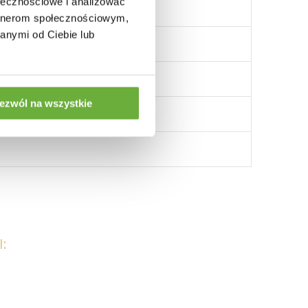
ołecznościowe i analizować
artnerom społecznościowym,
anymi od Ciebie lub
ezwól na wszystkie
: