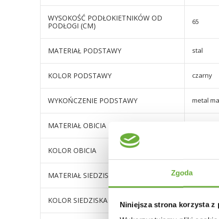
WYSOKOŚĆ PODŁOKIETNIKÓW OD
65
PODŁOGI (CM)
MATERIAŁ PODSTAWY
stal
KOLOR PODSTAWY
czarny
WYKOŃCZENIE PODSTAWY
metal m
MATERIAŁ OBICIA
aksamitn
KOLOR OBICIA
odcienie
Zgoda
MATERIAŁ SIEDZISKA
aksamitn
KOLOR SIEDZISKA
odcienie
Niniejsza strona korzysta z