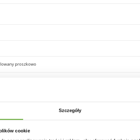
alowany proszkowo
a tapicerka
 niebieskiego
Szczegóły
a tapicerka
 niebieskiego
 plików cookie