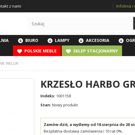
Infolinia 
takt z nami
LNIA
BIURO
LAMPY
AKCESORIA
OGR
POLSKIE MEBLE
SKLEP STACJONARNY
WE WELUR
KRZESŁO HARBO G
Indeks:
1001158
Stan:
Nowy produkt
Zamów dziś, a wyślemy od 18 sierpnia do 20 si
Bezpłatna dostawa zamówienia i 10 rat 0%.