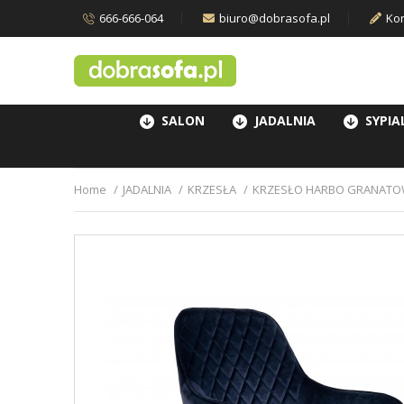
666-666-064
biuro@dobrasofa.pl
Kon
SALON
JADALNIA
SYPIA
Home
JADALNIA
KRZESŁA
KRZESŁO HARBO GRANATO