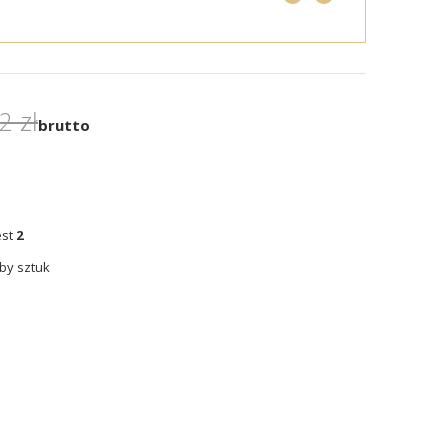
2 zł
brutto
est
2
by sztuk