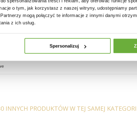
do spersonalizowania treści i reklam, aby oferować funkcje sp
nóg wynosi – 52x48cm
ormacje o tym, jak korzystasz z naszej witryny, udostępniamy p
Partnerzy mogą połączyć te informacje z innymi danymi otrzym
nia z ich usług.
Spersonalizuj
Z
owane
we
30 INNYCH PRODUKTÓW W TEJ SAMEJ KATEGORII