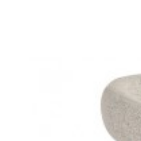
DILE 75 CM
KRZESŁO HARBO SZAROBRĄZOWE
KRZESŁO
376,44 zł
448,14 zł
389,62 
-16%