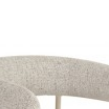
 HARBO BRĄZOWE EKOSKÓRA
KRZESŁO HARBO CZARNE EKOSKÓ
zł
463,83 zł
358,97 zł
427,35 zł
-16%
-16%