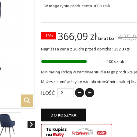
W magazynie producenta 100 sztuk
366,09 zł
435,8
-16%
brutto
Najniższa cena z 30 dni przed obniżką :
357,37 zł
100 sztuk
Minimalną ilością w zamówieniu dla tego produktu j
Możesz zamówić tylko wielokrotność minimalnej licz
ILOŚĆ
DO KOSZYKA