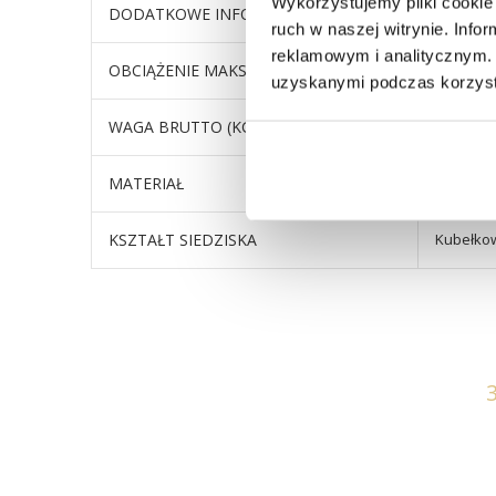
Wykorzystujemy pliki cookie 
DODATKOWE INFORMACJE
rozstaw 
ruch w naszej witrynie. Inf
reklamowym i analitycznym. 
OBCIĄŻENIE MAKSYMALNE (KG)
110
uzyskanymi podczas korzysta
WAGA BRUTTO (KG)
6
MATERIAŁ
Tapicer
KSZTAŁT SIEDZISKA
Kubełko