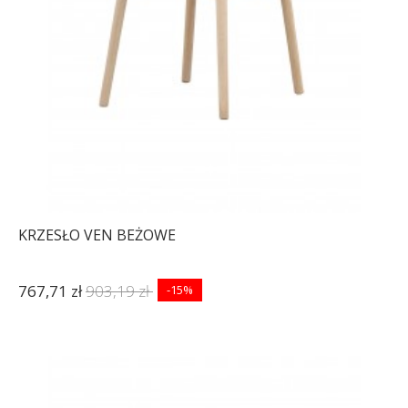
KRZESŁO VEN BEŻOWE
767,71 zł
903,19 zł
-15%