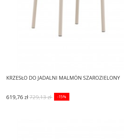
KRZESŁO DO JADALNI MALMÖN SZAROZIELONY
619,76 zł
729,13 zł
-15%