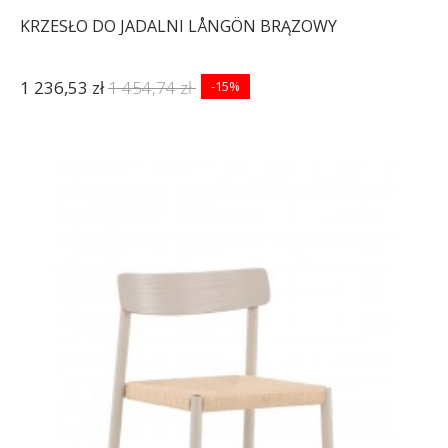
KRZESŁO DO JADALNI LÅNGÖN BRĄZOWY
1 236,53 zł
1 454,74 zł
-15%