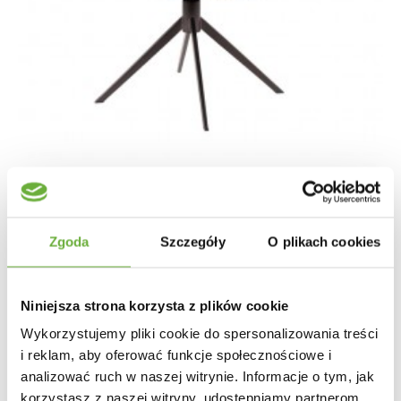
KRZESŁO OBROTOWE KARA SZARE
Zgoda
Szczegóły
O plikach cookies
1 004,83 zł
1 196,23 zł
-16%
Niniejsza strona korzysta z plików cookie
Wykorzystujemy pliki cookie do spersonalizowania treści
i reklam, aby oferować funkcje społecznościowe i
analizować ruch w naszej witrynie. Informacje o tym, jak
korzystasz z naszej witryny, udostępniamy partnerom