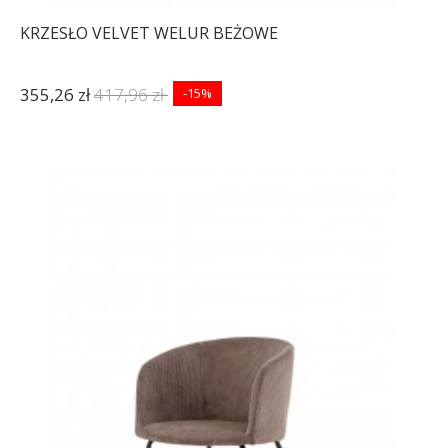
KRZESŁO VELVET WELUR BEŻOWE
355,26 zł
417,96 zł
-15%