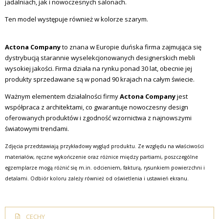
jadalniach, jak i nowoczesnych salonach.
Ten model występuje również w kolorze szarym.
Actona Company
to znana w Europie duńska firma zajmująca się
dystrybucją starannie wyselekcjonowanych designerskich mebli
wysokiej jakości. Firma działa na rynku ponad 30 lat, obecnie jej
produkty sprzedawane są w ponad 90 krajach na całym świecie.
Ważnym elementem działalności firmy
Actona Company
jest
współpraca z architektami, co gwarantuje nowoczesny design
oferowanych produktów i zgodność wzornictwa z najnowszymi
światowymi trendami.
Zdjęcia przedstawiają przykładowy wygląd produktu. Ze względu na właściwości
materiałów, ręczne wykończenie oraz różnice między partiami, poszczególne
egzemplarze mogą różnić się m.in. odcieniem, fakturą, rysunkiem powierzchni i
detalami. Odbiór koloru zależy również od oświetlenia i ustawień ekranu.
CECHY