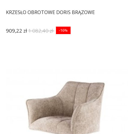
KRZESŁO OBROTOWE DORIS BRĄZOWE
909,22 zł
1 082,40 zł
-16%