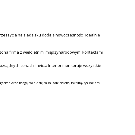
rzeszycia na siedzisku dodają nowoczesności. Idealnie
zona firma z wieloletnimi międzynarodowymi kontaktami i
 rozsądnych cenach.
Invicta Interior monitoruje wszystkie
gzemplarze mogą różnić się m.in. odcieniem, fakturą, rysunkiem