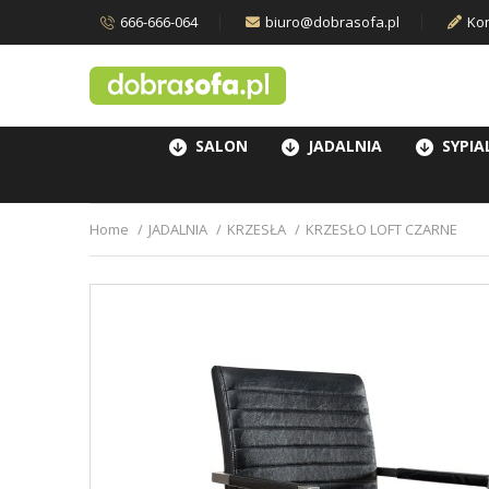
666-666-064
biuro@dobrasofa.pl
Kon
SALON
JADALNIA
SYPIA
Home
JADALNIA
KRZESŁA
KRZESŁO LOFT CZARNE