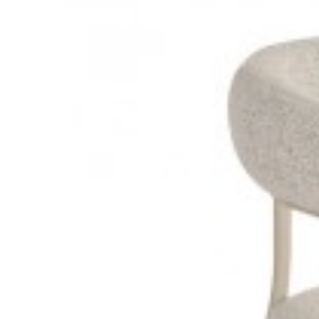
KRZESŁO LOFT BRĄZOWE II
KRZESŁO 
400,88 zł
450,43 zł
508,06 
-11%