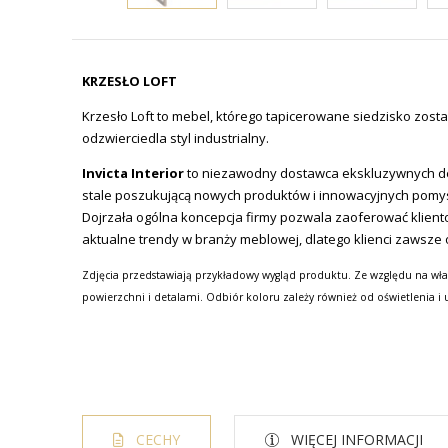
KRZESŁO LOFT
Krzesło Loft to mebel, którego tapicerowane siedzisko zos
odzwierciedla styl industrialny.
Invicta Interior
to niezawodny dostawca ekskluzywnych de
stale poszukującą nowych produktów i innowacyjnych pomy
Dojrzała ogólna koncepcja firmy pozwala zaoferować klien
aktualne trendy w branży meblowej, dlatego klienci zawsze 
Zdjęcia przedstawiają przykładowy wygląd produktu. Ze względu na wła
powierzchni i detalami. Odbiór koloru zależy również od oświetlenia i 
CECHY
WIĘCEJ INFORMACJI