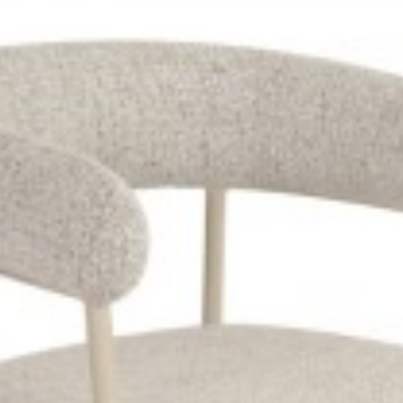
LOFT KAMIENNY JASNOSZARE
KRZESŁO LOFT KAMIENNY SZARE I
zł
570,85 zł
400,88 zł
450,43 zł
-11%
-11%