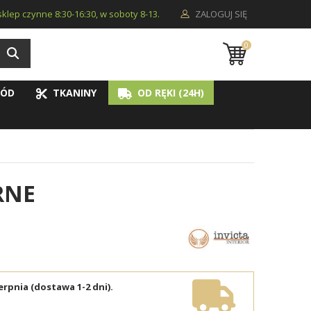
i sklep czynne 8:30-16:30, w soboty 8-13.
ZALOGUJ SIĘ
0
ÓD
TKANINY
OD RĘKI (24H)
RNE
erpnia (dostawa 1-2 dni).