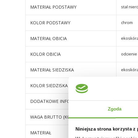
MATERIAŁ PODSTAWY
stal nie
KOLOR PODSTAWY
chrom
MATERIAŁ OBICIA
ekoskór
KOLOR OBICIA
odcienie
MATERIAŁ SIEDZISKA
ekoskór
KOLOR SIEDZISKA
odcienie
DODATKOWE INFORMACJE
wysokość
Zgoda
WAGA BRUTTO (KG)
10
Niniejsza strona korzysta z
MATERIAŁ
Tapicer