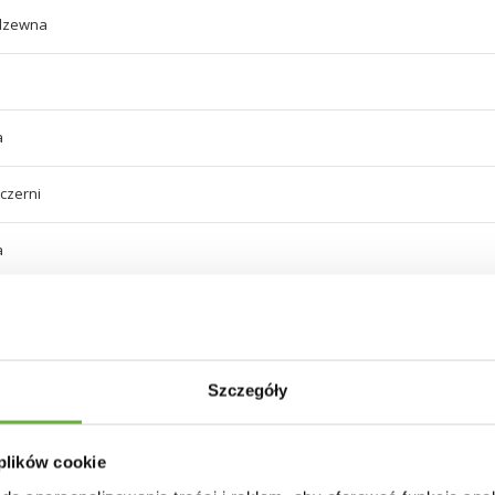
rdzewna
a
 czerni
a
 czerni
 oparcia 50 cm
Szczegóły
 plików cookie
owane