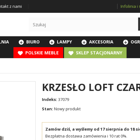
Infolinia 
takt z nami
LNIA
BIURO
LAMPY
AKCESORIA
OGR
POLSKIE MEBLE
SKLEP STACJONARNY
KRZESŁO LOFT CZA
Indeks:
37079
Stan:
Nowy produkt
Zamów dziś, a wyślemy od 17 sierpnia do 18 si
Bezpłatna dostawa zamówienia i 10 rat 0%.