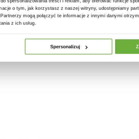
do spersonalizowania treści i reklam, aby oferować funkcje sp
ormacje o tym, jak korzystasz z naszej witryny, udostępniamy p
ietnikiem
Partnerzy mogą połączyć te informacje z innymi danymi otrzym
nia z ich usług.
Spersonalizuj
Z
30 INNYCH PRODUKTÓW W TEJ SAMEJ KATEGORII