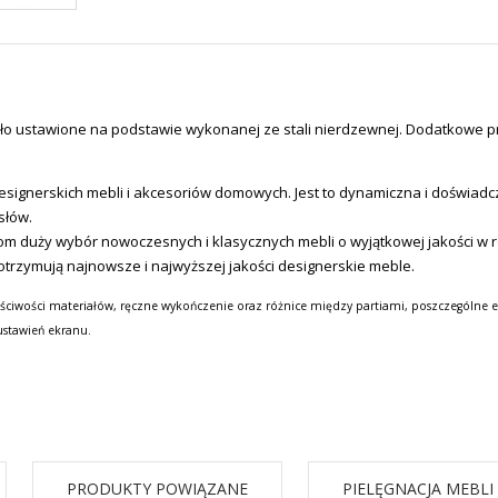
tało ustawione na podstawie wykonanej ze stali nierdzewnej. Dodatkowe p
signerskich mebli i akcesoriów domowych.
Jest to dynamiczna i doświadc
słów.
tom duży wybór nowoczesnych i klasycznych mebli o wyjątkowej jakości w
otrzymują najnowsze i najwyższej jakości designerskie meble.
ściwości materiałów, ręczne wykończenie oraz różnice między partiami, poszczególne e
ustawień ekranu.
PRODUKTY POWIĄZANE
PIELĘGNACJA MEBLI