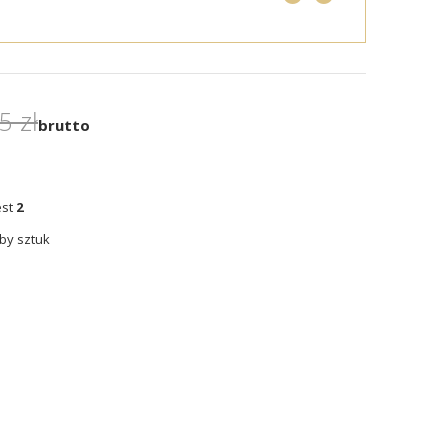
5 zł
brutto
est
2
by sztuk