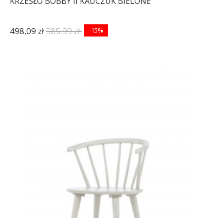
KRZESŁO BOBBY II KAUCZUK BIELONE
498,09 zł
585,99 zł
-15%