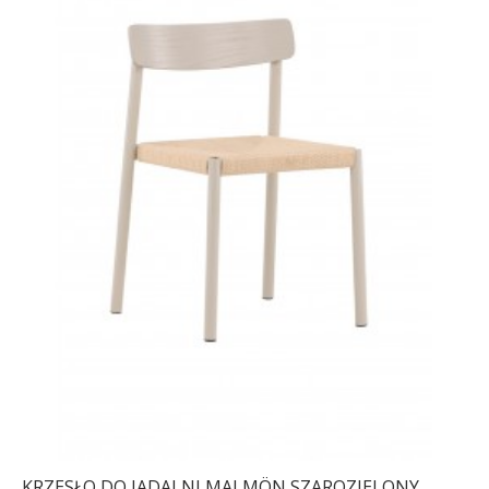
KRZESŁO DO JADALNI MALMÖN SZAROZIELONY