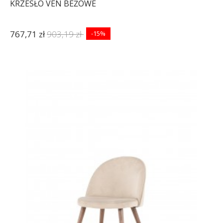
KRZESŁO VEN BEŻOWE
767,71 zł
903,19 zł
-15%