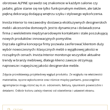
obrotowe ALPINE sprawdzi się znakomicie w każdym salonie czy
jadalni, gdzie stanie się nie tylko funkcjonalnym meblem, ale także
piękną dekoracją dodającą wnętrzu szyku i stylowego wykończenia.
Invicta
Interior
to niezawodny dostawca ekskluzywnych designerskich
mebli i akcesoriów domowych. Jest to dynamiczna i doświadczona
firma z wieloletnimi międzynarodowymi kontaktami i stale poszukującą
nowych produktów i innowacyjnych pomysłów.
Dojrzała ogólna koncepcja firmy pozwala zaoferować klientom duży
wybór nowoczesnych i klasycznych mebli o wyjątkowej jakości w
rozsądnych cenach.
Invicta
Interior monitoruje wszystkie aktualne
trendy w branży meblowej, dlatego klienci zawsze otrzymują
najnowsze i najwyższej jakości designerskie meble.
Zdjęcia przedstawiają przykładowy wygląd produktu. Ze względu na właściwości
materiałów, ręczne wykończenie oraz różnice między partiami, poszczególne
egzemplarze mogą różnić się m.in. odcieniem, fakturą, rysunkiem powierzchni i
detalami. Odbiór koloru zależy również od oświetlenia i ustawień ekranu.
CECHY