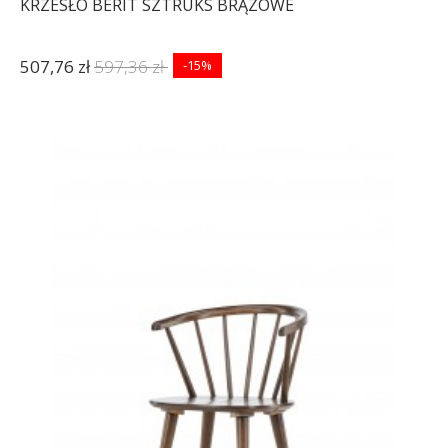
KRZESŁO BERIT SZTRUKS BRĄZOWE
507,76 zł
597,36 zł
-15%