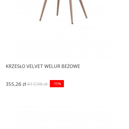
KRZESŁO VELVET WELUR BEŻOWE
355,26 zł
417,96 zł
-15%