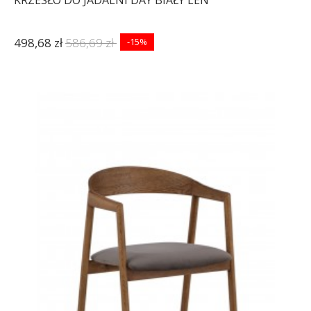
KRZESŁO DO JADALNI DAY BIAŁY LEN
498,68 zł
586,69 zł
-15%