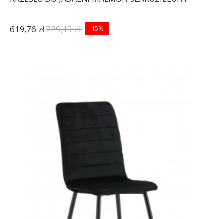
619,76 zł
729,13 zł
-15%