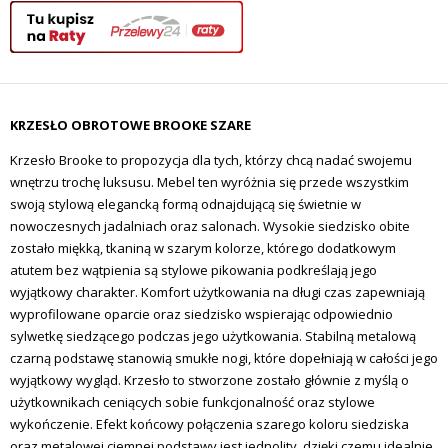
KRZESŁO OBROTOWE BROOKE SZARE
Krzesło Brooke to propozycja dla tych, którzy chcą nadać swojemu
wnętrzu trochę luksusu. Mebel ten wyróżnia się przede wszystkim
swoją stylową elegancką formą odnajdującą się świetnie w
nowoczesnych jadalniach oraz salonach. Wysokie siedzisko obite
zostało miękką, tkaniną w szarym kolorze, którego dodatkowym
atutem bez wątpienia są stylowe pikowania podkreślają jego
wyjątkowy charakter. Komfort użytkowania na długi czas zapewniają
wyprofilowane oparcie oraz siedzisko wspierając odpowiednio
sylwetkę siedzącego podczas jego użytkowania. Stabilną metalową
czarną podstawę stanowią smukłe nogi, które dopełniają w całości jego
wyjątkowy wygląd. Krzesło to stworzone zostało głównie z myślą o
użytkownikach ceniących sobie funkcjonalność oraz stylowe
wykończenie. Efekt końcowy połączenia szarego koloru siedziska
oraz metalowej ciemnej podstawy jest jednolity, dzięki czemu idealnie