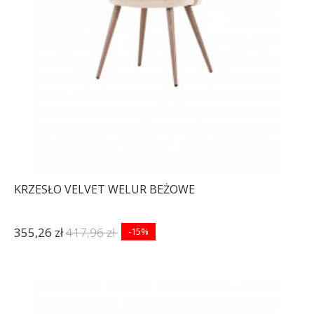
KRZESŁO VELVET WELUR BEŻOWE
355,26 zł
417,96 zł
-15%