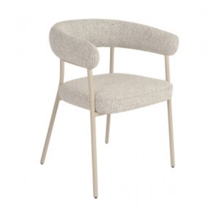
KRZESŁO BROOKE
KRZESŁO BROOKE
ZIELONE WELUR
RÓŻOWE WELUR
432,47 zł
533,92 zł
432,47 zł
533,92 zł
-19%
-19%