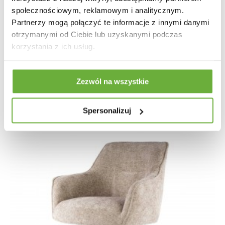
społecznościowym, reklamowym i analitycznym.
Partnerzy mogą połączyć te informacje z innymi danymi
KRZESŁO OBROTOWE KARA SZARE
otrzymanymi od Ciebie lub uzyskanymi podczas
korzystania z ich usług.
1 004,83 zł
1 196,23 zł
-16%
Zezwól na wszystkie
Spersonalizuj