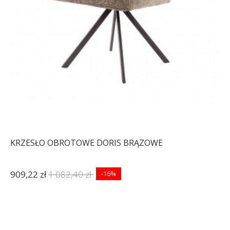
KRZESŁO OBROTOWE DORIS BRĄZOWE
909,22 zł
1 082,40 zł
-16%