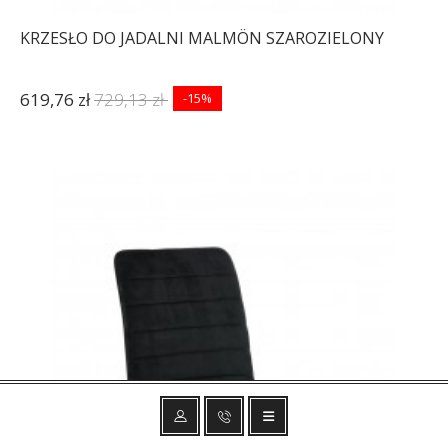
KRZESŁO DO JADALNI MALMÖN SZAROZIELONY
619,76 zł
729,13 zł
-15%