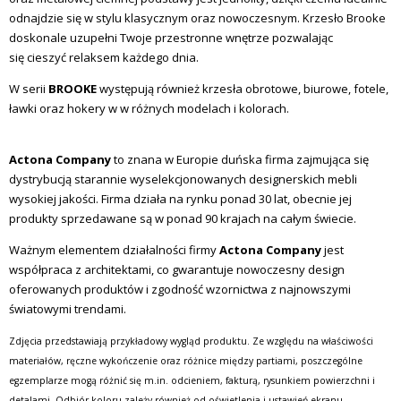
odnajdzie się w stylu klasycznym oraz nowoczesnym. Krzesło Brooke
doskonale uzupełni Twoje przestronne wnętrze pozwalając
się cieszyć relaksem każdego dnia.
W serii
BROOKE
występują również krzesła obrotowe, biurowe, fotele,
ławki oraz hokery w w różnych modelach i kolorach.
Actona Company
to znana w Europie duńska firma zajmująca się
dystrybucją starannie wyselekcjonowanych designerskich mebli
wysokiej jakości. Firma działa na rynku ponad 30 lat, obecnie jej
produkty sprzedawane są w ponad 90 krajach na całym świecie.
Ważnym elementem działalności firmy
Actona Company
jest
współpraca z architektami, co gwarantuje nowoczesny design
oferowanych produktów i zgodność wzornictwa z najnowszymi
światowymi trendami.
Zdjęcia przedstawiają przykładowy wygląd produktu. Ze względu na właściwości
materiałów, ręczne wykończenie oraz różnice między partiami, poszczególne
egzemplarze mogą różnić się m.in. odcieniem, fakturą, rysunkiem powierzchni i
detalami. Odbiór koloru zależy również od oświetlenia i ustawień ekranu.