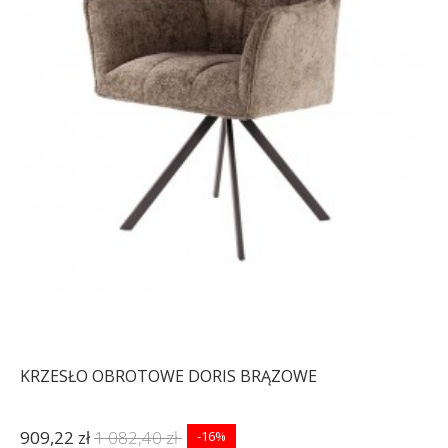
KRZESŁO OBROTOWE DORIS BRĄZOWE
909,22 zł
1 082,40 zł
-16%