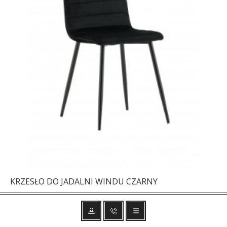
KRZESŁO DO JADALNI WINDU CZARNY
357,48 zł
420,56 zł
-15%