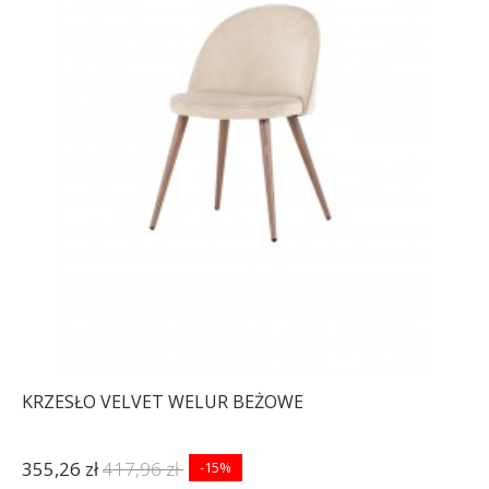
KRZESŁO VELVET WELUR BEŻOWE
355,26 zł
417,96 zł
-15%