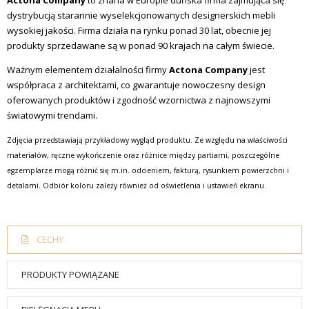
Actona Company
to znana w Europie duńska firma zajmująca się
dystrybucją starannie wyselekcjonowanych designerskich mebli
wysokiej jakości. Firma działa na rynku ponad 30 lat, obecnie jej
produkty sprzedawane są w ponad 90 krajach na całym świecie.
Ważnym elementem działalności firmy
Actona Company
jest
współpraca z architektami, co gwarantuje nowoczesny design
oferowanych produktów i zgodność wzornictwa z najnowszymi
światowymi trendami.
Zdjęcia przedstawiają przykładowy wygląd produktu. Ze względu na właściwości
materiałów, ręczne wykończenie oraz różnice między partiami, poszczególne
egzemplarze mogą różnić się m.in. odcieniem, fakturą, rysunkiem powierzchni i
detalami. Odbiór koloru zależy również od oświetlenia i ustawień ekranu.
CECHY
PRODUKTY POWIĄZANE