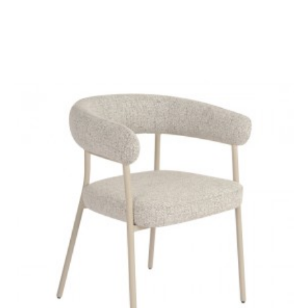
KRZESŁO OBROTOWE
KRZESŁO OBROTOWE
EUPHORIA
EUPHORIA BEŻOWE
CIEMNOSZARE
522,84 zł
587,46 zł
522,84 zł
587,46 zł
-11%
-11%