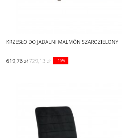
KRZESŁO DO JADALNI MALMÖN SZAROZIELONY
619,76 zł
729,13 zł
-15%