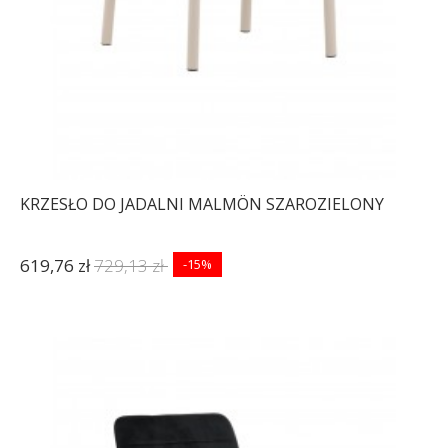
KRZESŁO DO JADALNI MALMÖN SZAROZIELONY
619,76 zł
729,13 zł
-15%