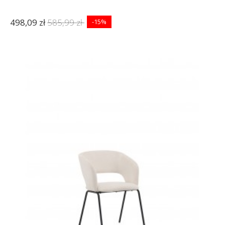
498,09 zł
585,99 zł
-15%