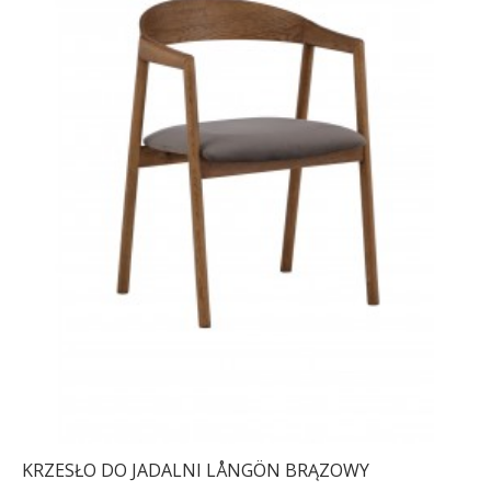
KRZESŁO DO JADALNI LÅNGÖN BRĄZOWY