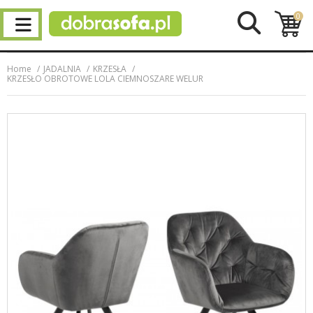
0
Home
JADALNIA
KRZESŁA
KRZESŁO OBROTOWE LOLA CIEMNOSZARE WELUR