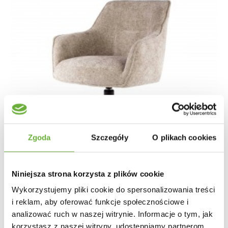
Zgoda
Szczegóły
O plikach cookies
Niniejsza strona korzysta z plików cookie
Wykorzystujemy pliki cookie do spersonalizowania treści
i reklam, aby oferować funkcje społecznościowe i
analizować ruch w naszej witrynie. Informacje o tym, jak
KRZESŁO OBROTOWE KARA BEŻOWE
korzystasz z naszej witryny, udostępniamy partnerom