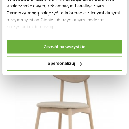
społecznościowym, reklamowym i analitycznym.
Partnerzy mogą połączyć te informacje z innymi danymi
1 004,83 zł
1 196,23 zł
-16%
otrzymanymi od Ciebie lub uzyskanymi podczas
korzystania z ich usług.
Zezwól na wszystkie
Spersonalizuj