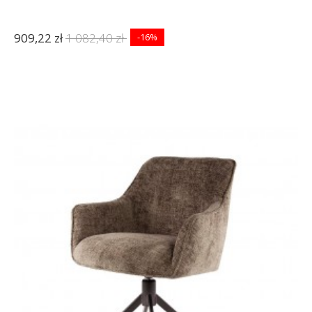
909,22 zł
1 082,40 zł
-16%