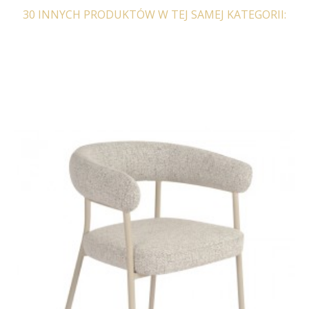
30 INNYCH PRODUKTÓW W TEJ SAMEJ KATEGORII:
KRZESŁO OBROTOWE
KRZESŁO OBROTOWE
LOLA BEŻOWE WELUR
LOLA GRANATOWE
WELUR
697,33 zł
860,90 zł
724,02 zł
893,85 zł
-19%
-19%