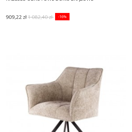
909,22 zł
1 082,40 zł
-16%