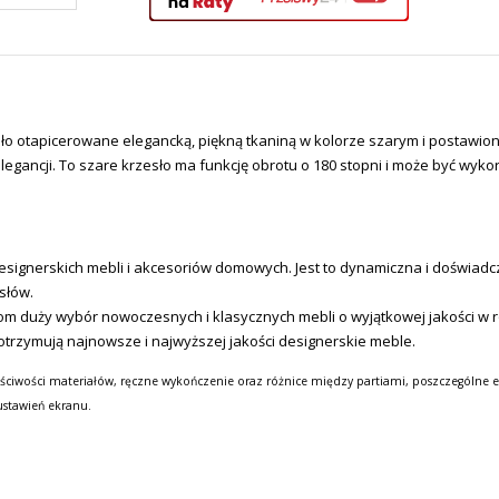
tało otapicerowane elegancką, piękną tkaniną w kolorze szarym i postaw
legancji. To szare krzesło ma funkcję obrotu o 180 stopni i może być wyk
signerskich mebli i akcesoriów domowych.
Jest to dynamiczna i doświad
słów.
tom duży wybór nowoczesnych i klasycznych mebli o wyjątkowej jakości w
otrzymują najnowsze i najwyższej jakości designerskie meble.
ściwości materiałów, ręczne wykończenie oraz różnice między partiami, poszczególne e
ustawień ekranu.