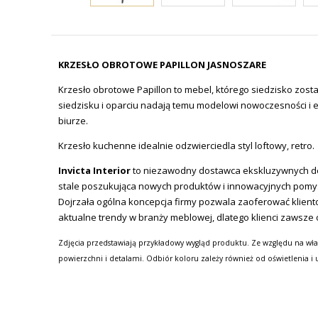
KRZESŁO OBROTOWE PAPILLON JASNOSZARE
Krzesło obrotowe Papillon to mebel, którego siedzisko zos
siedzisku i oparciu nadają temu modelowi nowoczesności i e
biurze.
Krzesło kuchenne idealnie odzwierciedla styl loftowy, retro.
Invicta Interior
to niezawodny dostawca ekskluzywnych de
stale poszukująca nowych produktów i innowacyjnych pomy
Dojrzała ogólna koncepcja firmy pozwala zaoferować klien
aktualne trendy w branży meblowej, dlatego klienci zawsze 
Zdjęcia przedstawiają przykładowy wygląd produktu. Ze względu na wła
powierzchni i detalami. Odbiór koloru zależy również od oświetlenia i 