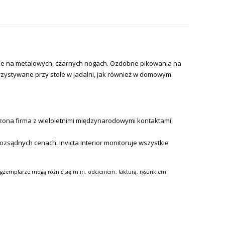
ione na metalowych, czarnych nogach. Ozdobne pikowania na
orzystywane przy stole w jadalni, jak również w domowym
czona firma z wieloletnimi międzynarodowymi kontaktami,
 rozsądnych cenach.
Invicta Interior monitoruje wszystkie
gzemplarze mogą różnić się m.in. odcieniem, fakturą, rysunkiem