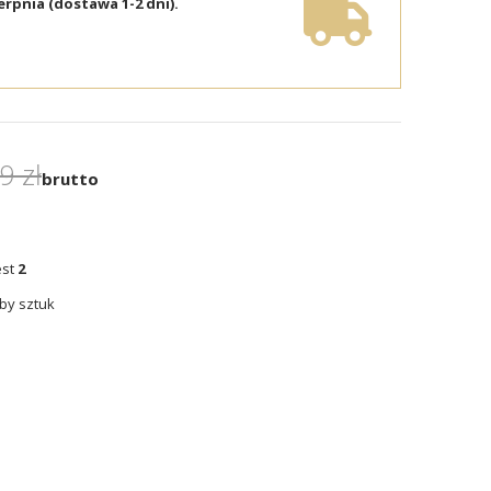
erpnia (dostawa 1-2 dni).
9 zł
brutto
est
2
by sztuk