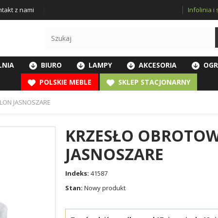
Infolinia 
takt z nami
LNIA
BIURO
LAMPY
AKCESORIA
OGR
POLSKIE MEBLE
SKLEP STACJONARNY
LON JASNOSZARE
KRZESŁO OBROTOW
JASNOSZARE
Indeks:
41587
Stan:
Nowy produkt