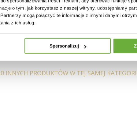
do spersonalizowania treści i reklam, aby oferować funkcje sp
ormacje o tym, jak korzystasz z naszej witryny, udostępniamy p
a
Partnerzy mogą połączyć te informacje z innymi danymi otrzym
nia z ich usług.
we
Spersonalizuj
Z
30 INNYCH PRODUKTÓW W TEJ SAMEJ KATEGORII