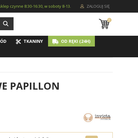
i sklep czynne 8:30-16:30, w soboty 8-13.
ZALOGUJ SIĘ
0
ÓD
TKANINY
OD RĘKI (24H)
E PAPILLON