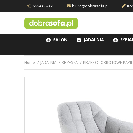
666-666-064
biuro@dobrasofa.pl
Kon
SALON
JADALNIA
SYPIA
Home
JADALNIA
KRZESŁA
KRZESŁO OBROTOWE PAPIL