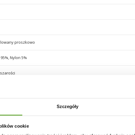
alowany proszkowo
r 95%, Nylon 5%
 szarości
 szarości
Szczegóły
 plików cookie