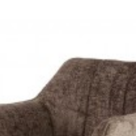
OBROTOWE PAPILLON II SKÓRA
KRZESŁO OBROTOWE PAPILLON B
zł
1 109,42 zł
658,95 zł
740,39 zł
-11%
-11%