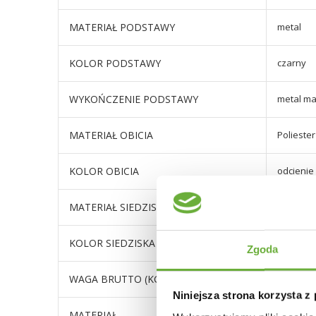
MATERIAŁ PODSTAWY
metal
KOLOR PODSTAWY
czarny
WYKOŃCZENIE PODSTAWY
metal m
MATERIAŁ OBICIA
Polieste
KOLOR OBICIA
odcienie
MATERIAŁ SIEDZISKA
tkanina
KOLOR SIEDZISKA
odcienie
Zgoda
WAGA BRUTTO (KG)
22,3
Niniejsza strona korzysta z
MATERIAŁ
Plecione