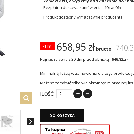
Zamów dziś, a wyślemy od 17 sierpnia do 18 si
Bezpłatna dostawa zamówienia i 10 rat 0%.
Produkt dostępny w magazynie producenta.
658,95 zł
740,3
-11%
brutto
Najniższa cena z 30 dni przed obniżką :
646,82 zł
Minimalną ilością w zamówieniu dla tego produktu j
Możesz zamówić tylko wielokrotność minimalnej licz
ILOŚĆ
DO KOSZYKA