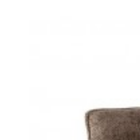
KRZESŁO OBROTOWE PAPILLON ANTRACYT
KRZESŁO 
CZARNA
658,95 zł
740,39 zł
987,38 
-11%