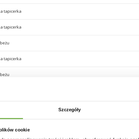
a tapicerka
a tapicerka
 beżu
a tapicerka
 beżu
 malowana proszkowo, złote, metalowe zdobienia
Szczegóły
owane
 plików cookie
we