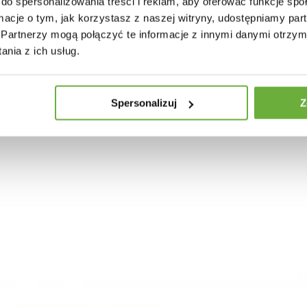
do spersonalizowania treści i reklam, aby oferować funkcje sp
ormacje o tym, jak korzystasz z naszej witryny, udostępniamy p
Partnerzy mogą połączyć te informacje z innymi danymi otrzym
nia z ich usług.
30 INNYCH PRODUKTÓW W TEJ SAMEJ KATEGORII
Spersonalizuj
Z