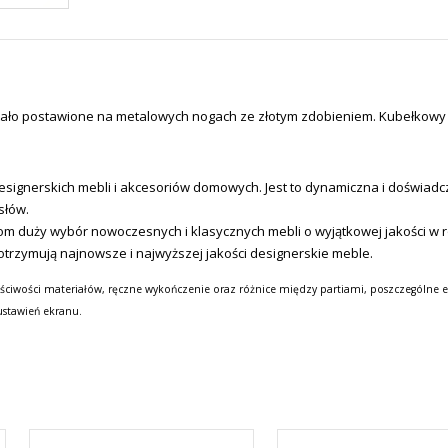
stało postawione na metalowych nogach ze złotym zdobieniem. Kubełkowy 
signerskich mebli i akcesoriów domowych.
Jest to dynamiczna i doświadc
słów.
tom duży wybór nowoczesnych i klasycznych mebli o wyjątkowej jakości w
otrzymują najnowsze i najwyższej jakości designerskie meble.
ściwości materiałów, ręczne wykończenie oraz różnice między partiami, poszczególne e
ustawień ekranu.