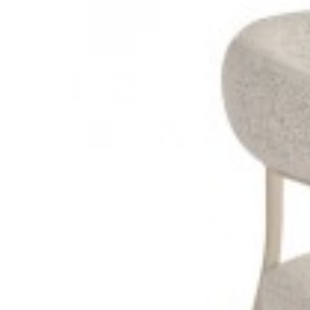
DILE 75 CM
NAROŻNIK PARIS 270X190 CM
SOFA 3-OS
3 960,75 zł
3 155,7