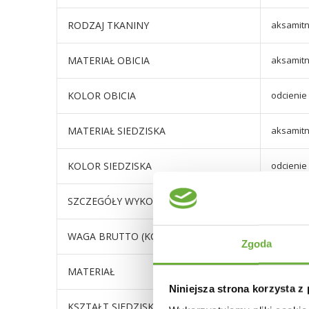
RODZAJ TKANINY
aksamitn
MATERIAŁ OBICIA
aksamitn
KOLOR OBICIA
odcienie
MATERIAŁ SIEDZISKA
aksamitn
KOLOR SIEDZISKA
odcienie
SZCZEGÓŁY WYKOŃCZENIA
podstawa
WAGA BRUTTO (KG)
7,73
Zgoda
MATERIAŁ
Tapicer
Niniejsza strona korzysta z
KSZTAŁT SIEDZISKA
Kubełko