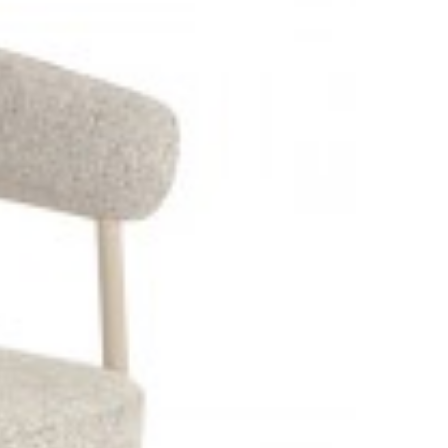
 BIAŁA
LAMPA PODŁOGOWA PARIS BIAŁA 180 CM
ŁÓŻKO PARI
CIEMNONIEB
1 004,44 zł
1 128,59 zł
2 554,82 
-11%