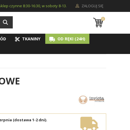
i sklep czynne 8:30-16:30, w soboty 8-13.
ZALOGUJ SIĘ
0
ÓD
TKANINY
OD RĘKI (24H)
ŻOWE
erpnia (dostawa 1-2 dni).