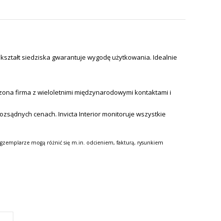
kształt siedziska gwarantuje wygodę użytkowania. Idealnie
zona firma z wieloletnimi międzynarodowymi kontaktami i
 rozsądnych cenach.
Invicta Interior monitoruje wszystkie
gzemplarze mogą różnić się m.in. odcieniem, fakturą, rysunkiem