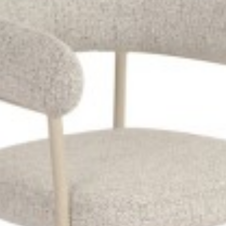
zł
620,93 zł
437,64 zł
540,30 zł
-19%
-19%