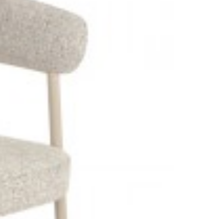
609,89 zł
752,94 zł
-19%