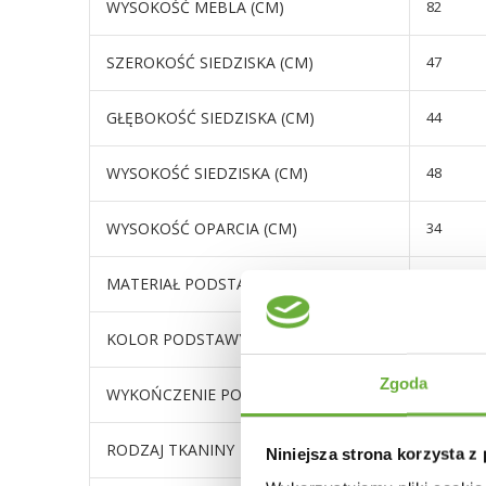
WYSOKOŚĆ MEBLA (CM)
82
SZEROKOŚĆ SIEDZISKA (CM)
47
GŁĘBOKOŚĆ SIEDZISKA (CM)
44
WYSOKOŚĆ SIEDZISKA (CM)
48
WYSOKOŚĆ OPARCIA (CM)
34
MATERIAŁ PODSTAWY
metal
KOLOR PODSTAWY
czarny
Zgoda
WYKOŃCZENIE PODSTAWY
malowan
RODZAJ TKANINY
Monza 9
Niniejsza strona korzysta z