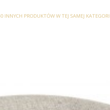
30 INNYCH PRODUKTÓW W TEJ SAMEJ KATEGORII
OBROTOWE PATRICIA BEŻOWE
KRZESŁO PATRICIA BEŻOWE II