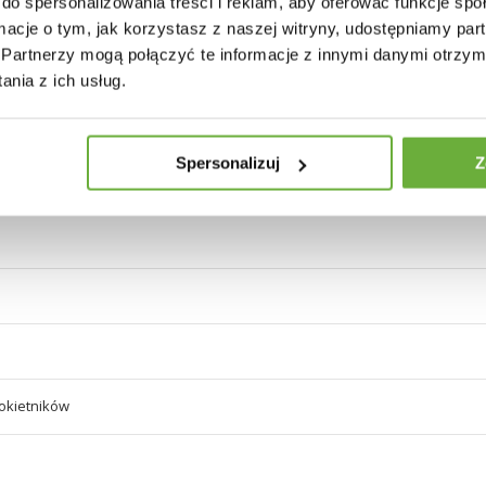
do spersonalizowania treści i reklam, aby oferować funkcje sp
a
ormacje o tym, jak korzystasz z naszej witryny, udostępniamy p
Partnerzy mogą połączyć te informacje z innymi danymi otrzym
 beżu
nia z ich usług.
a
Spersonalizuj
Z
 beżu
okietników