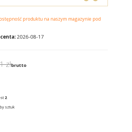
dostępność produktu na naszym magazynie pod
centa:
2026-08-17
1 zł
brutto
est
2
by sztuk