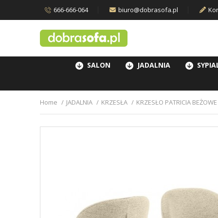
666-666-064
biuro@dobrasofa.pl
Kon
SALON
JADALNIA
SYPIA
Home
JADALNIA
KRZESŁA
KRZESŁO PATRICIA BEŻOWE