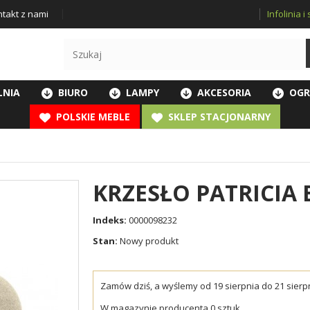
Infolinia 
takt z nami
LNIA
BIURO
LAMPY
AKCESORIA
OGR
POLSKIE MEBLE
SKLEP STACJONARNY
KRZESŁO PATRICIA
Indeks:
0000098232
Stan:
Nowy produkt
Zamów dziś, a wyślemy od 19 sierpnia do 21 sierpn
W magazynie producenta 0 sztuk