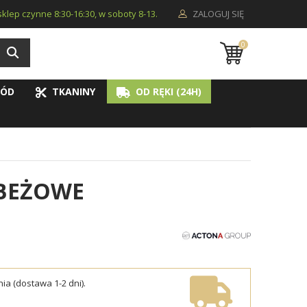
i sklep czynne 8:30-16:30, w soboty 8-13.
ZALOGUJ SIĘ
0
ÓD
TKANINY
OD RĘKI (24H)
 BEŻOWE
ia (dostawa 1-2 dni).