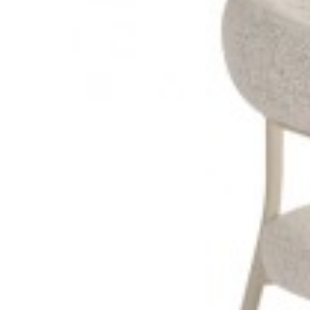
437,64 zł
540,30 zł
502,95 
-19%