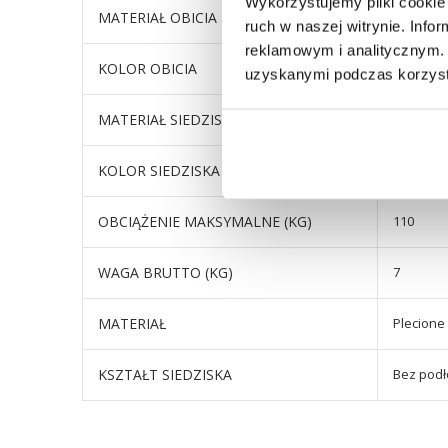
Wykorzystujemy pliki cookie 
MATERIAŁ OBICIA
plecionk
ruch w naszej witrynie. Inf
reklamowym i analitycznym. 
KOLOR OBICIA
odcienie
uzyskanymi podczas korzysta
MATERIAŁ SIEDZISKA
plecionk
KOLOR SIEDZISKA
odcienie
OBCIĄŻENIE MAKSYMALNE (KG)
110
WAGA BRUTTO (KG)
7
MATERIAŁ
Plecione
KSZTAŁT SIEDZISKA
Bez podł