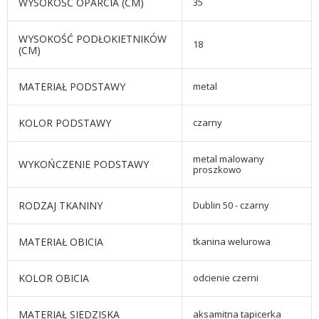
WYSOKOŚĆ OPARCIA (CM)
35
WYSOKOŚĆ PODŁOKIETNIKÓW
18
(CM)
MATERIAŁ PODSTAWY
metal
KOLOR PODSTAWY
czarny
metal malowany
WYKOŃCZENIE PODSTAWY
proszkowo
RODZAJ TKANINY
Dublin 50 - czarny
MATERIAŁ OBICIA
tkanina welurowa
KOLOR OBICIA
odcienie czerni
MATERIAŁ SIEDZISKA
aksamitna tapicerka