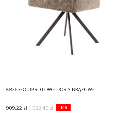
KRZESŁO OBROTOWE DORIS BRĄZOWE
909,22 zł
1 082,40 zł
-16%