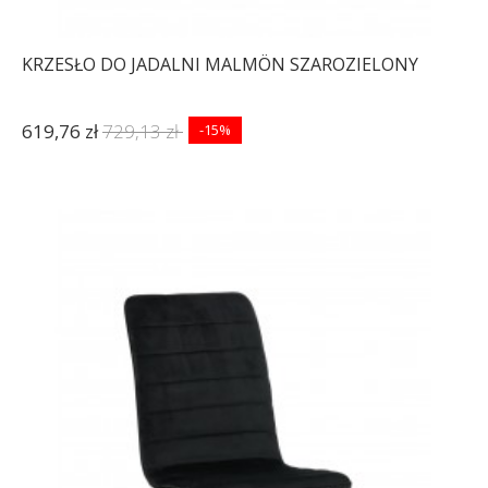
KRZESŁO DO JADALNI MALMÖN SZAROZIELONY
619,76 zł
729,13 zł
-15%