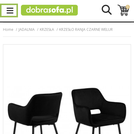
0
Home
JADALNIA
KRZESŁA
KRZESŁO RANJA CZARNE WELUR