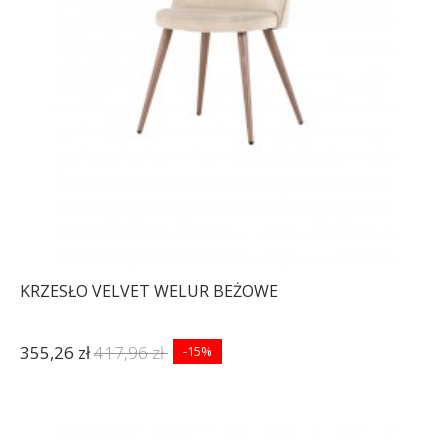
KRZESŁO VELVET WELUR BEŻOWE
355,26 zł
417,96 zł
-15%